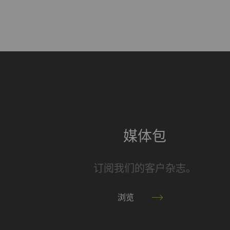
_gat_XXX
歌
_gid
注
_ga_XXX
注
媒体包
外部
外部内容：一些功能
的内容（如视频、卡
订阅我们的客户杂志。
名称
P
浏览
YouTube
允