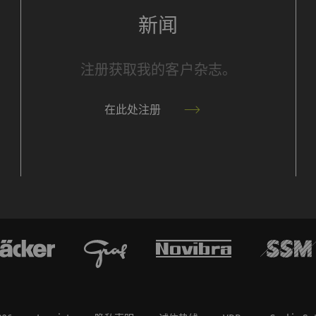
活此选项，优酷将自动设置cookie 并将数据从浏览
新闻
（至少是您的IP地址）传输到外部服务器。 立达无
对这一项动作加以管控 更多相关信息，请参阅谷歌
ivacy policy
和
Cookie policy
。
注册获取我的客户杂志。
在此处注册