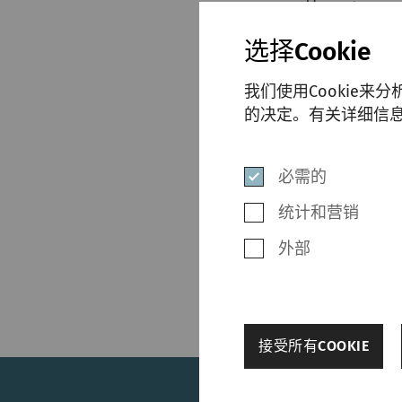
从Apple Ap
从网站下载
(
选择Cookie
该程序需使用Micr
我们使用Cookie来
机可能未安装Microso
的决定。有关详细信
Microsoft 下载
必需的
统计和营销
外部
back
接受所有COOKIE
其他设置