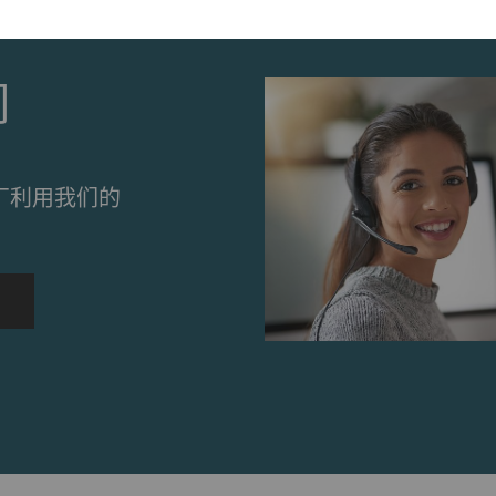
启用页面导航和网站安全区域访问等基本功能，帮助网站正常
们
法正常运行。
Purpose
目的
厂利用我们的
保存用户的Cookie设置
1 年
收集和报告信息，帮助我们了解访问者如何与网页交互。营销C
样做的目的是显示与单独用户相关和对其具有吸引力的广告
值。
urpose
目的
册唯一ID。用于生成统计数据，分析用户在网站上
2 年