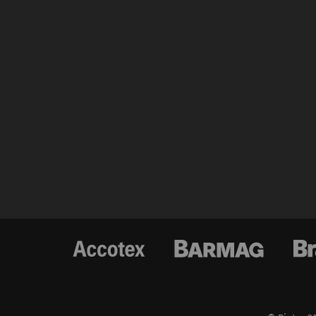
激
器
法
Pr