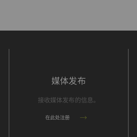
的行为。
分析会话Cookie
每次会
册唯一ID。用于生成统计数据，分析用户在网站上
1 day
的行为。
册唯一ID。用于生成统计数据，分析用户在网站上
2 年
的行为。
媒体发布
的用途 是在我们的网站上显示和转载在其他网站（优酷视
片）。
接收媒体发布的信息。
urpose
目的
在此处注册
许优酷在我们的页面上嵌入视频。 请注意，如果您
1 年