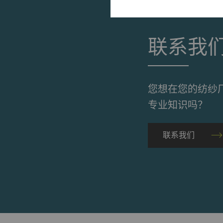
必需的
必需的Cookie可
联系我
Cookie，网站将无
名称
您想在您的纺纱
rieter_cookie_consent
专业知识吗？
统计和营销
联系我们
统计Cookie可匿名
站上的访问者。 这
方广告商创造更多价
名称
P
_ga
注