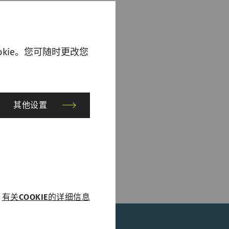
出现错误，那么您的计算
kie。您可随时更改您
ework 3.5 可从
其他设置
有关COOKIE的详细信息