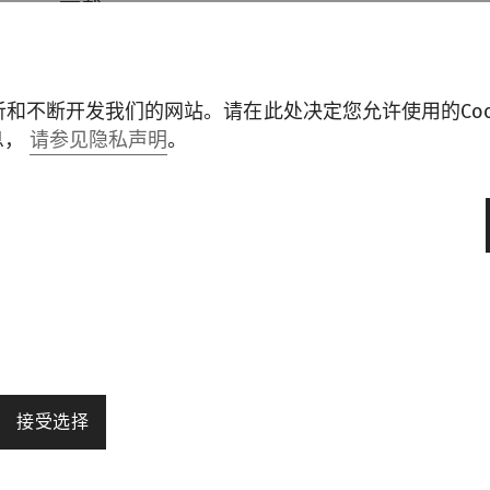
p Store下载
exe/160 KB)
osoft .NET Framework 3.5。如果应用程序
分析和不断开发我们的网站。请在此处决定您允许使用的Coo
ft .NET Framework 3.5。
Microsoft .NET Fram
息，
请参见隐私声明
。
。
接受选择