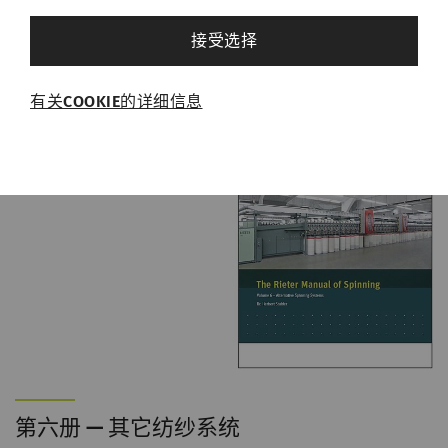
得重大进展，因此现在转杯纱的外观与环锭纱
其他设置
接受选择
几乎没有差异。
必需的
有关COOKIE的详细信息
必需的Cookie可启用页面导航和网站安全区域访
问等基本功能，帮助网站正常运行。没有这些
Cookie，网站将无法正常运行。
名称
Purpose
目
的
rieter_cookie_consent
保存用户的Cookie设置
1
年
统计和营销
统计Cookie可匿名收集和报告信息，帮助我们了
第六册 — 其它纺纱系统
解访问者如何与网页交互。营销Cookie可用于跟