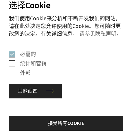
选择Cookie
我们使用Cookie来分析和不断开发我们的网站。
请在此处决定您允许使用的Cookie。您可随时更
改您的决定。有关详细信息，
请参见隐私声明
。
必需的
统计和营销
外部
第五册 — 转杯纺
其他设置
转杯纺纱工艺是研究其它纺纱系统的成果。本
册详细介绍了转杯纺纱工艺及性能。通过不断
back
接受所有COOKIE
发展，转杯纺在纺纱元件和纺纱条件方面已取