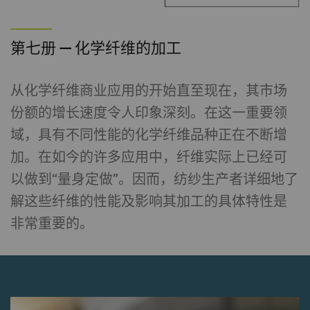
上的行为。
第七册 — 化学纤维的加工
_ga_XXX
注册唯一ID。用于生成统
2
HTTP
G
计数据，分析用户在网站
年
上的行为。
从化学纤维商业应用的开始直至现在，其市场
份额的增长速度令人印象深刻。在这一重要领
外部
域，具有不同性能的化学纤维品种正在不断增
外部内容：一些功能的用途 是在我们的网站上显
加。在如今的许多应用中，纤维实际上已经可
示和转载在其他网站（优酷视频、谷歌地图）上
以做到“量身定做”。因而，纺纱生产者详细地了
发布的内容（如视频、卡片）。
解这些纤维的性能及影响其加工的具体特性是
非常重要的。
名称
Purpose
目
Type
提
的
YouTube
允许优酷在我们的页面上
1
HTTP
Go
嵌入视频。 请注意，如
年