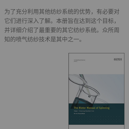
踪网站上的访问者。 这样做的目的是显示与单独
为了充分利用其他纺纱系统的优势，有必要对
用户相关和对其具有吸引力的广告，从而为发布
商和第三方广告商创造更多价值。
它们进行深入了解。本册旨在达到这个目标，
并详细介绍了最重要的其它纺纱系统。众所周
名称
Purpose
目
Type
知的喷气纺纱技术是其中之一。
的
_ga
注册唯一ID。用于生成统
2
HTTP
G
计数据，分析用户在网站
年
上的行为。
_gat_XXX
歌分析会话Cookie
每
HTTP
G
次
会
话
_gid
注册唯一ID。用于生成统
1
HTTP
G
计数据，分析用户在网站
day