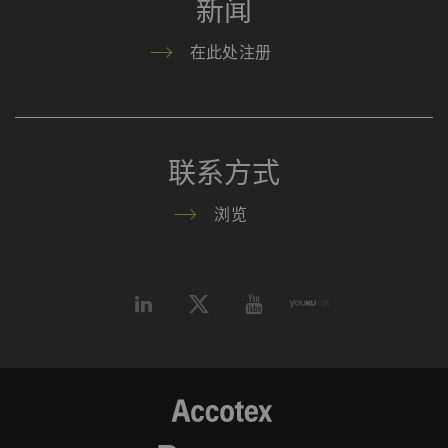
新闻
发布的内容（如视频、卡片）。
在此处注册
名称
Purpose
目
Type
提
的
YouTube
允许优酷在我们的页面上
1
HTTP
Go
联系方式
嵌入视频。 请注意，如
年
果您激活此选项，优酷将
浏览
自动设置cookie 并将数
据从浏览器（至少是您的
IP地址）传输到外部服务
器。 立达无法对这一项
动作加以管控 更多相关
信息，请参阅谷歌
Privacy policy
和
Cookie
policy
。