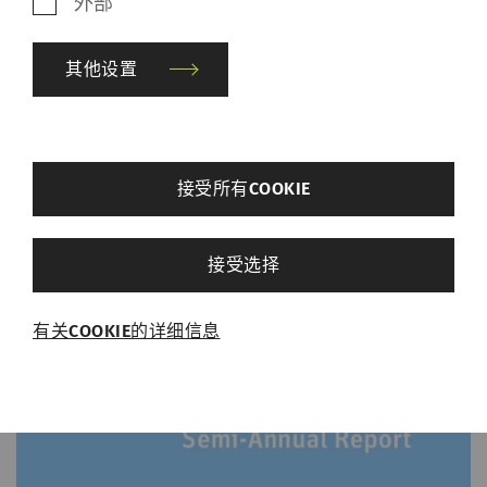
外部
Market capitalization
其他设置
Price/earnings ratio
back
Dividend yield
接受所有COOKIE
其他设置
Number of employees
接受选择
必需的
有关COOKIE的详细信息
必需的Cookie可启用页面导航和网站安全区域访
问等基本功能，帮助网站正常运行。没有这些
Cookie，网站将无法正常运行。
名称
Purpose
目
的