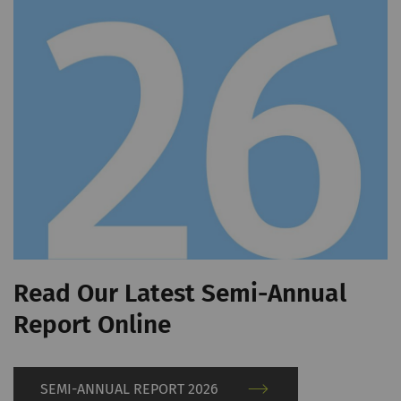
rieter_cookie_consent
保存用户的Cookie设置
1
年
统计和营销
统计Cookie可匿名收集和报告信息，帮助我们了
解访问者如何与网页交互。营销Cookie可用于跟
踪网站上的访问者。 这样做的目的是显示与单独
用户相关和对其具有吸引力的广告，从而为发布
商和第三方广告商创造更多价值。
Read Our Latest Semi-Annual
名称
Purpose
目
Type
的
Report Online
_ga
注册唯一ID。用于生成统
2
HTTP
G
计数据，分析用户在网站
年
SEMI-ANNUAL REPORT 2026