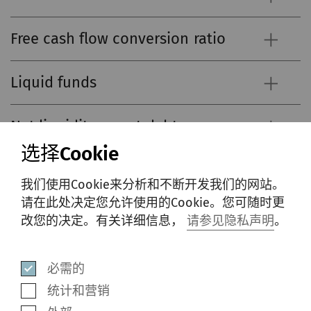
Free cash flow conversion ratio
Liquid funds
Net liquidity or net debt
选择Cookie
Dividend payout ratio
我们使用Cookie来分析和不断开发我们的网站。
请在此处决定您允许使用的Cookie。您可随时更
(Operating) net working capital
改您的决定。有关详细信息，
请参见隐私声明
。
Equity ratio
必需的
统计和营销
Return on net assets (RONA)