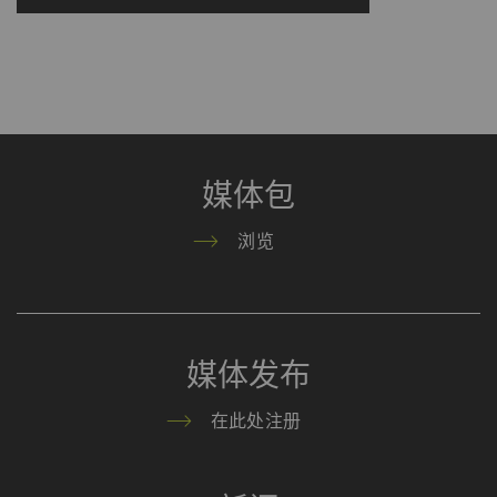
上的行为。
_gat_XXX
歌分析会话Cookie
每
HTTP
G
次
会
话
媒体包
_gid
注册唯一ID。用于生成统
1
HTTP
G
计数据，分析用户在网站
day
浏览
上的行为。
_ga_XXX
注册唯一ID。用于生成统
2
HTTP
G
计数据，分析用户在网站
年
上的行为。
媒体发布
外部
在此处注册
外部内容：一些功能的用途 是在我们的网站上显
示和转载在其他网站（优酷视频、谷歌地图）上