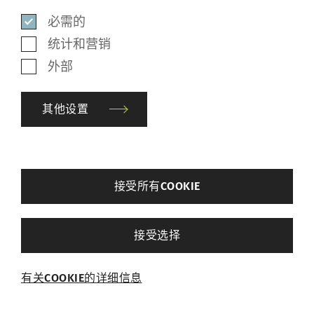
必需的
统计和营销
外部
其他设置
back
接受所有COOKIE
无缝访问纺纱、络筒、工艺部
其他设置
件、升级件和改造件
接受选择
必需的
客户可通过纺纱、络筒、工艺部件、升级件及
有关COOKIE的详细信息
必需的Cookie可启用页面导航和网站安全区域访
改造件专属菜单轻松导航，直接获取所需的各
问等基本功能，帮助网站正常运行。没有这些