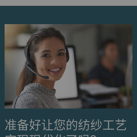
外部
外部内容：一些功能的用途 是在我们的网站上显
示和转载在其他网站（优酷视频、谷歌地图）上
发布的内容（如视频、卡片）。
名称
Purpose
目
Type
提
的
YouTube
允许优酷在我们的页面上
1
HTTP
Go
嵌入视频。 请注意，如
年
果您激活此选项，优酷将
自动设置cookie 并将数
据从浏览器（至少是您的
IP地址）传输到外部服务
准备好让您的纺纱工艺
器。 立达无法对这一项
动作加以管控 更多相关