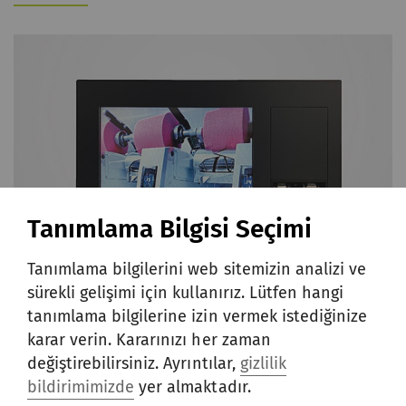
Tanımlama Bilgisi Seçimi
Tanımlama bilgilerini web sitemizin analizi ve
sürekli gelişimi için kullanırız. Lütfen hangi
tanımlama bilgilerine izin vermek istediğinize
Rieter, yeni bir dokunmatik panel, LCD ve
karar verin. Kararınızı her zaman
diğer farklı elektronik bileşenlerden oluşan
değiştirebilirsiniz. Ayrıntılar,
gizlilik
bir onarım kiti ile işletim birimi yenileme
bildirimimizde
yer almaktadır.