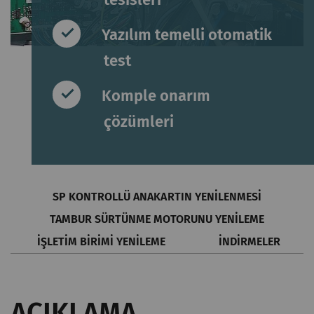
Yazılım temelli otomatik
test
Komple onarım
çözümleri
SP KONTROLLÜ ANAKARTIN YENILENMESI
TAMBUR SÜRTÜNME MOTORUNU YENILEME
İŞLETIM BIRIMI YENILEME
İNDIRMELER
AÇIKLAMA