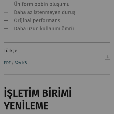
Üniform bobin oluşumu
Daha az istenmeyen duruş
Orijinal performans
Daha uzun kullanım ömrü
Türkçe
PDF
/
324 KB
İŞLETIM BIRIMI
YENILEME