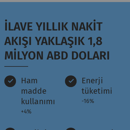
İLAVE YILLIK NAKIT
AKIŞI YAKLAŞIK 1,8
MILYON ABD DOLARI
Ham
Enerji
madde
tüketimi
kullanımı
-16%
+4%