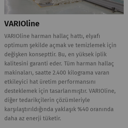
YouTube
Sayfalarımıza video
1 yıl
HTTP
yerleştirmek için
VARIOline
YouTube kullanımına
izin verir. YouTube'un
VARIOline harman hallaç hattı, elyafı
otomatik olarak
optimum şekilde açmak ve temizlemek için
çerezleri ayarlayıp
verileri aktaracağını
değişken konsepttir. Bu, en yüksek iplik
lütfen unutmayın Bu
kalitesini garanti eder. Tüm harman hallaç
seçeneği
makinaları, saatte 2.400 kilograma varan
etkinleştirirseniz
etkileyici hat üretim performansını
tarayıcınızı (en azından
IP adresinizi) harici
desteklemek için tasarlanmıştır. VARIOline,
sunucuya aktarır.
diğer tedarikçilerin çözümleriyle
Rieter'in bu eylem
karşılaştırıldığında yaklaşık %40 oranında
üzerinde hiçbir kontrolü
daha az enerji tüketir.
yoktur. Daha fazla bilgi
için lütfen Google