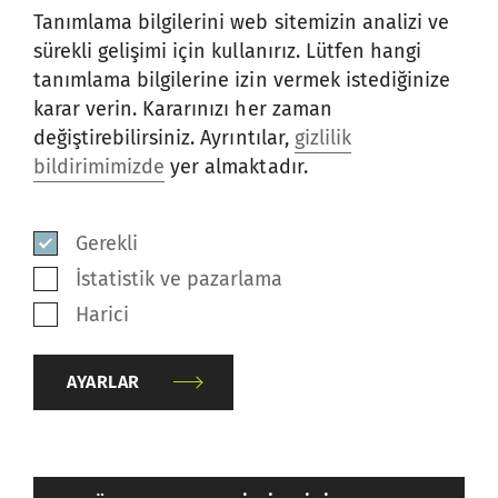
Enerji Tüketimi
Tanımlama bilgilerini web sitemizin analizi ve
sürekli gelişimi için kullanırız. Lütfen hangi
Yer İhtiyacı
tanımlama bilgilerine izin vermek istediğinize
karar verin. Kararınızı her zaman
değiştirebilirsiniz. Ayrıntılar,
gizlilik
Personel Gereksinimi
bildirimimizde
yer almaktadır.
İlave Nakit Akışı
Gerekli
İstatistik ve pazarlama
SONRAKI İŞLEMLER
Harici
AÇISINDAN BENZERSIZ
AYARLAR
AVANTAJLAR
back