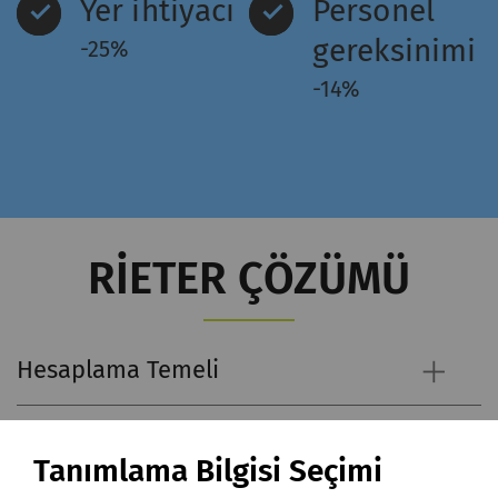
Yer ihtiyacı
Personel
gereksinimi
-25%
-14%
RIETER ÇÖZÜMÜ
Hesaplama Temeli
Ham Madde Kullanımı
Tanımlama Bilgisi Seçimi