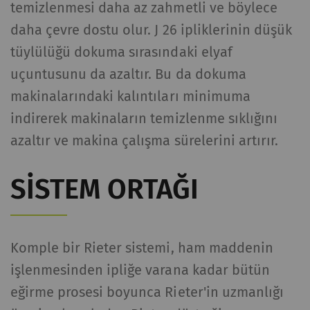
temizlenmesi daha az zahmetli ve böylece
İstatistik ve pazarlama
daha çevre dostu olur. J 26 ipliklerinin düşük
tüylülüğü dokuma sırasındaki elyaf
İstatistiksel tanımlama bilgileri, anonim olarak
bilgi toplayıp raporlayarak ziyaretçilerin web
uçuntusunu da azaltır. Bu da dokuma
sayfalarıyla nasıl etkileşim kurduğunu
makinalarındaki kalıntıları minimuma
anlamamıza yardımcı olur. Web sitelerindeki
indirerek makinaların temizlenme sıklığını
ziyaretçileri takip etmek için pazarlama
azaltır ve makina çalışma sürelerini artırır.
tanımlama bilgileri kullanılır. Burada amaç, her
bir kullanıcıyla alakalı, ilgi çekici reklamlar
göstermektir. Bu nedenle yayıncılar ve üçüncü
SISTEM ORTAĞI
taraf reklamverenler için daha değerlidir.
Ad ve
Amaç
Süre
Tip
Komple bir Rieter sistemi, ham maddenin
soyadı
işlenmesinden ipliğe varana kadar bütün
_ga
Eşsiz bir kimlik
2 yıl
HTTP
eğirme prosesi boyunca Rieter'in uzmanlığı
kaydeder. Web sitesinde