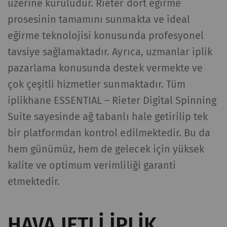
üzerine kuruludur. Rieter dört eğirme
kullanıcı davranışının
prosesinin tamamını sunmakta ve ideal
analizine olanak
eğirme teknolojisi konusunda profesyonel
sağlayan istatistiksel
verileri oluşturmak için
tavsiye sağlamaktadır. Ayrıca, uzmanlar iplik
kullanılır.
pazarlama konusunda destek vermekte ve
çok çeşitli hizmetler sunmaktadır. Tüm
_gat_XXX
Google Analytics Oturum
per
HTTP
Tanımlama Bilgisi
session
iplikhane ESSENTIAL – Rieter Digital Spinning
Suite sayesinde ağ tabanlı hale getirilip tek
_gid
Eşsiz bir kimlik
1 day
HTTP
bir platformdan kontrol edilmektedir. Bu da
kaydeder. Web sitesinde
kullanıcı davranışının
hem günümüz, hem de gelecek için yüksek
analizine olanak
kalite ve optimum verimliliği garanti
sağlayan istatistiksel
etmektedir.
verileri oluşturmak için
kullanılır.
HAVA JETLI İPLIK
_ga_XXX
Eşsiz bir kimlik
2 yıl
HTTP