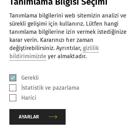
Tanımlama Bilgisi Seçimi
Winterthur lokasyonunda açıldı. Şu anda
Tanımlama bilgilerini web sitemizin analizi ve
Brezilya, Çin, Çek Cumhuriyeti, Almanya ve
sürekli gelişimi için kullanırız. Lütfen hangi
İsviçre'deki lokasyonlarda da şarj istasyonları
tanımlama bilgilerine izin vermek istediğinize
mevcut.
karar verin. Kararınızı her zaman
değiştirebilirsiniz. Ayrıntılar,
gizlilik
bildirimimizde
yer almaktadır.
.
Gerekli
İstatistik ve pazarlama
Harici
AYARLAR