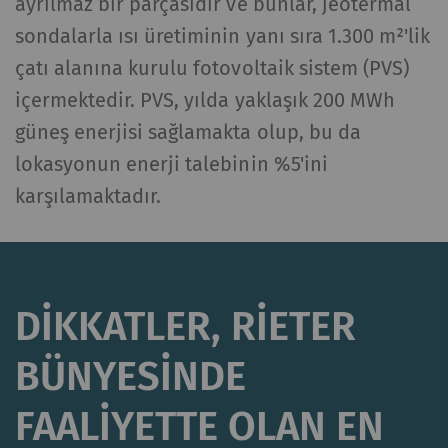
ayrılmaz bir parçasıdır ve bunlar, jeotermal
kaydeder.
sondalarla ısı üretiminin yanı sıra 1.300 m²'lik
İstatistik ve pazarlama
çatı alanına kurulu fotovoltaik sistem (PVS)
içermektedir. PVS, yılda yaklaşık 200 MWh
İstatistiksel tanımlama bilgileri, anonim olarak
güneş enerjisi sağlamakta olup, bu da
bilgi toplayıp raporlayarak ziyaretçilerin web
sayfalarıyla nasıl etkileşim kurduğunu
lokasyonun enerji talebinin %5'ini
anlamamıza yardımcı olur. Web sitelerindeki
karşılamaktadır.
ziyaretçileri takip etmek için pazarlama
tanımlama bilgileri kullanılır. Burada amaç, her
bir kullanıcıyla alakalı, ilgi çekici reklamlar
göstermektir. Bu nedenle yayıncılar ve üçüncü
DIKKATLER, RIETER
taraf reklamverenler için daha değerlidir.
BÜNYESINDE
Ad ve
Amaç
Süre
Tip
soyadı
FAALIYETTE OLAN EN
_ga
Eşsiz bir kimlik
2 yıl
HTTP