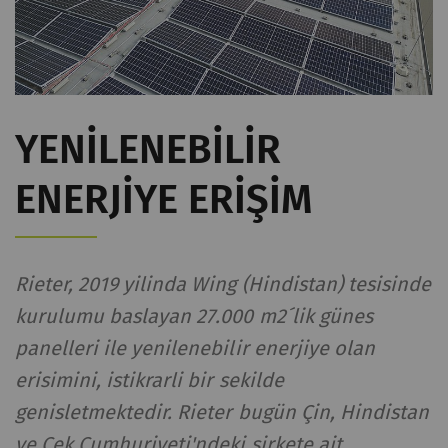
YENILENEBILIR
ENERJIYE ERIŞIM
Rieter, 2019 yilinda Wing (Hindistan) tesisinde
kurulumu baslayan 27.000 m2´lik günes
panelleri ile yenilenebilir enerjiye olan
erisimini, istikrarli bir sekilde
genisletmektedir. Rieter bugün Çin, Hindistan
ve Çek Cumhuriyeti'ndeki şirkete ait