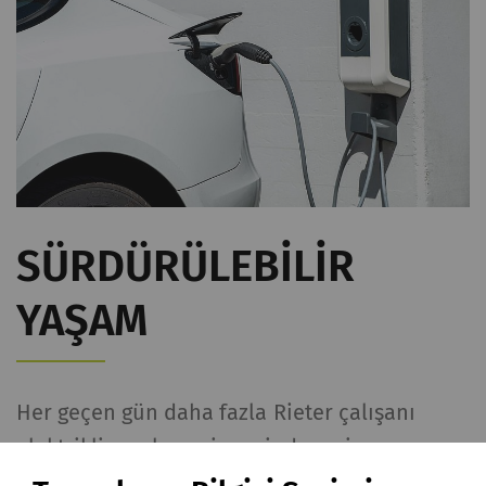
SÜRDÜRÜLEBILIR
YAŞAM
Her geçen gün daha fazla Rieter çalışanı
elektrikli araçlarını iş yerinde şarj
edebiliyor. İlk şarj istasyonu 2019 yılında