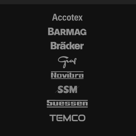
yoktur. Daha fazla bilgi
için lütfen Google
Privacy policy
ve
Cookie
policy
'lerine bakın.