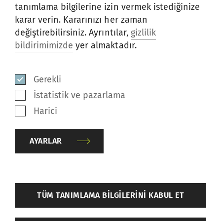
Ring ve kompakt iplikçilik
tanımlama bilgilerine izin vermek istediğinize
otomasyonu
karar verin. Kararınızı her zaman
değiştirebilirsiniz. Ayrıntılar,
gizlilik
bildirimimizde
yer almaktadır.
Uçtan uca yüksek kaliteli iplik üretimi için
enerji verimli ve akıllı çözümlerle ring ve
Gerekli
kompakt iplikçilik otomasyonu.
İstatistik ve pazarlama
Harici
KEŞFEDIN
AYARLAR
back
TÜM TANIMLAMA BILGILERINI KABUL ET
KONUYLA ILGILI