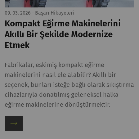
İstatistiksel tanımlama bilgileri, anonim olarak
09. 03. 2026
- Başarı Hikayeleri
bilgi toplayıp raporlayarak ziyaretçilerin web
Kompakt Eğirme Makinelerini
sayfalarıyla nasıl etkileşim kurduğunu
anlamamıza yardımcı olur. Web sitelerindeki
Akıllı Bir Şekilde Modernize
ziyaretçileri takip etmek için pazarlama
Etmek
tanımlama bilgileri kullanılır. Burada amaç, her
bir kullanıcıyla alakalı, ilgi çekici reklamlar
göstermektir. Bu nedenle yayıncılar ve üçüncü
Fabrikalar, eskimiş kompakt eğirme
taraf reklamverenler için daha değerlidir.
makinelerini nasıl ele alabilir? Akıllı bir
seçenek, bunları isteğe bağlı olarak sıkıştırma
Ad ve
Amaç
Süre
Tip
cihazlarıyla donatılmış geleneksel halka
soyadı
eğirme makinelerine dönüştürmektir.
_ga
Eşsiz bir kimlik
2 yıl
HTTP
kaydeder. Web sitesinde
kullanıcı davranışının
analizine olanak