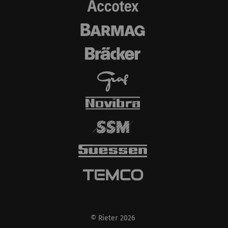
kullanılır.
Harici
Dış içerik: Belirli işlevlerin amacı diğer web
sitelerinde (YouTube, Google Haritalar)
yayınlanan içerik veya teklifleri (örn. videolar,
kartlar) web sitemizde de görüntülemek ve
çoğaltmaktır.
Ad ve
Amaç
Süre
Tip
soyadı
YouTube
Sayfalarımıza video
1 yıl
HTTP
yerleştirmek için
YouTube kullanımına
izin verir. YouTube'un
© Rieter 2026
otomatik olarak