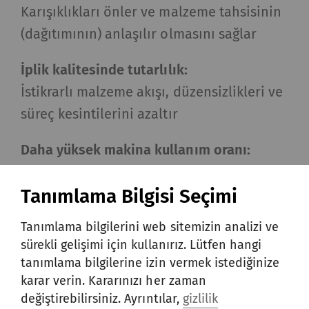
Karışıklıkları önler ve malzeme tahsisinin
(dağıtımının) anlaşılır olmasını sağlar
İplik kalitesinde tutarlılık:
İstikrarlı malzeme akışı, düzensizlikleri ve
süreç kesintilerini azaltır
Daha yüksek makina kullanım oranı:
Duruşlar yalnızca gerekli kopuk giderme
Tanımlama Bilgisi Seçimi
(piecing) işlemleriyle sınırlandırılır.
Tanımlama bilgilerini web sitemizin analizi ve
Daha düşük işçilik maliyetleri:
sürekli gelişimi için kullanırız. Lütfen hangi
Otomasyon, manuel taşıma ve elle
tanımlama bilgilerine izin vermek istediğinize
müdahale işlemlerinin yerini alır
karar verin. Kararınızı her zaman
değiştirebilirsiniz. Ayrıntılar,
gizlilik