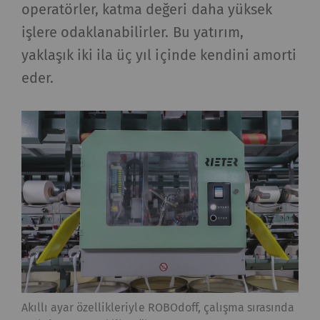
verileri oluşturmak için
operatörler, katma değeri daha yüksek
kullanılır.
işlere odaklanabilirler. Bu yatırım,
_gat_XXX
Google Analytics Oturum
per
HTTP
yaklaşık iki ila üç yıl içinde kendini amorti
Tanımlama Bilgisi
session
eder.
_gid
Eşsiz bir kimlik
1 day
HTTP
kaydeder. Web sitesinde
kullanıcı davranışının
analizine olanak
sağlayan istatistiksel
verileri oluşturmak için
kullanılır.
_ga_XXX
Eşsiz bir kimlik
2 yıl
HTTP
kaydeder. Web sitesinde
kullanıcı davranışının
analizine olanak
Akıllı ayar özellikleriyle ROBOdoff, çalışma sırasında