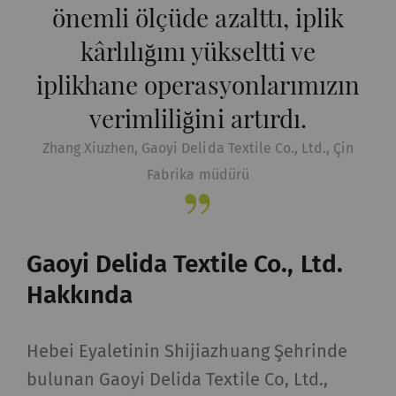
önemli ölçüde azalttı, iplik
izin verir. YouTube'un
otomatik olarak
kârlılığını yükseltti ve
çerezleri ayarlayıp
iplikhane operasyonlarımızın
verileri aktaracağını
lütfen unutmayın Bu
verimliliğini artırdı.
seçeneği
Zhang Xiuzhen, Gaoyi Delida Textile Co., Ltd., Çin
etkinleştirirseniz
tarayıcınızı (en azından
Fabrika müdürü
IP adresinizi) harici
sunucuya aktarır.
Rieter'in bu eylem
Gaoyi Delida Textile Co., Ltd.
üzerinde hiçbir kontrolü
yoktur. Daha fazla bilgi
Hakkında
için lütfen Google
Privacy policy
ve
Cookie
Hebei Eyaletinin Shijiazhuang Şehrinde
policy
'lerine bakın.
bulunan Gaoyi Delida Textile Co, Ltd.,