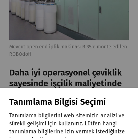
Mevcut open end iplik makinası R 35'e monte edilen
ROBOdoff
Daha iyi operasyonel çeviklik
sayesinde işçilik maliyetinde
azalma
Tanımlama Bilgisi Seçimi
Otomatik takım çıkarma sistemi ROBOdoff,
Tanımlama bilgilerini web sitemizin analizi ve
%98 gibi etkileyici bir takım çıkarma
sürekli gelişimi için kullanırız. Lütfen hangi
tanımlama bilgilerine izin vermek istediğinize
başarı oranıyla manuel takım çıkarma