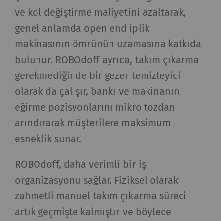
bilgi toplayıp raporlayarak ziyaretçilerin web
ve kol değiştirme maliyetini azaltarak,
sayfalarıyla nasıl etkileşim kurduğunu
genel anlamda open end iplik
anlamamıza yardımcı olur. Web sitelerindeki
ziyaretçileri takip etmek için pazarlama
makinasının ömrünün uzamasına katkıda
tanımlama bilgileri kullanılır. Burada amaç, her
bulunur. ROBOdoff ayrıca, takım çıkarma
bir kullanıcıyla alakalı, ilgi çekici reklamlar
gerekmediğinde bir gezer temizleyici
göstermektir. Bu nedenle yayıncılar ve üçüncü
olarak da çalışır, bankı ve makinanın
taraf reklamverenler için daha değerlidir.
eğirme pozisyonlarını mikro tozdan
arındırarak müşterilere maksimum
Ad ve
Amaç
Süre
Tip
soyadı
esneklik sunar.
_ga
Eşsiz bir kimlik
2 yıl
HTTP
ROBOdoff, daha verimli bir iş
kaydeder. Web sitesinde
organizasyonu sağlar. Fiziksel olarak
kullanıcı davranışının
zahmetli manuel takım çıkarma süreci
analizine olanak
sağlayan istatistiksel
artık geçmişte kalmıştır ve böylece