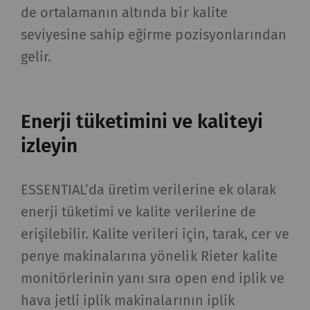
de ortalamanın altında bir kalite
sayfalarıyla nasıl etkileşim kurduğunu
anlamamıza yardımcı olur. Web sitelerindeki
seviyesine sahip eğirme pozisyonlarından
ziyaretçileri takip etmek için pazarlama
gelir.
tanımlama bilgileri kullanılır. Burada amaç, her
bir kullanıcıyla alakalı, ilgi çekici reklamlar
göstermektir. Bu nedenle yayıncılar ve üçüncü
Enerji tüketimini ve kaliteyi
taraf reklamverenler için daha değerlidir.
izleyin
Ad ve
Amaç
Süre
Tip
soyadı
ESSENTIAL’da üretim verilerine ek olarak
enerji tüketimi ve kalite verilerine de
_ga
Eşsiz bir kimlik
2 yıl
HTTP
kaydeder. Web sitesinde
erişilebilir. Kalite verileri için, tarak, cer ve
kullanıcı davranışının
penye makinalarına yönelik Rieter kalite
analizine olanak
monitörlerinin yanı sıra open end iplik ve
sağlayan istatistiksel
hava jetli iplik makinalarının iplik
verileri oluşturmak için