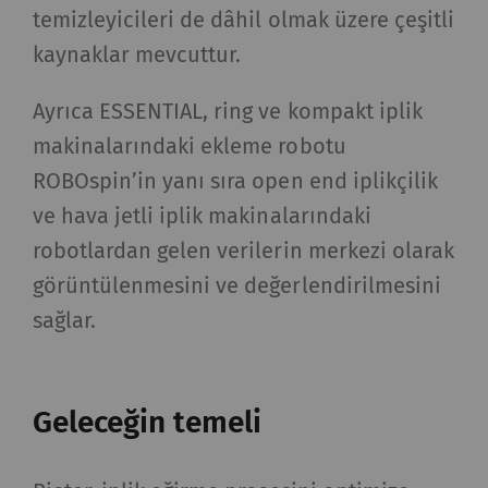
kullanılır.
temizleyicileri de dâhil olmak üzere çeşitli
kaynaklar mevcuttur.
_gat_XXX
Google Analytics Oturum
per
HTTP
Tanımlama Bilgisi
session
Ayrıca ESSENTIAL, ring ve kompakt iplik
_gid
Eşsiz bir kimlik
1 day
HTTP
makinalarındaki ekleme robotu
kaydeder. Web sitesinde
ROBOspin’in yanı sıra open end iplikçilik
kullanıcı davranışının
ve hava jetli iplik makinalarındaki
analizine olanak
robotlardan gelen verilerin merkezi olarak
sağlayan istatistiksel
görüntülenmesini ve değerlendirilmesini
verileri oluşturmak için
kullanılır.
sağlar.
_ga_XXX
Eşsiz bir kimlik
2 yıl
HTTP
kaydeder. Web sitesinde
Geleceğin temeli
kullanıcı davranışının
analizine olanak
sağlayan istatistiksel