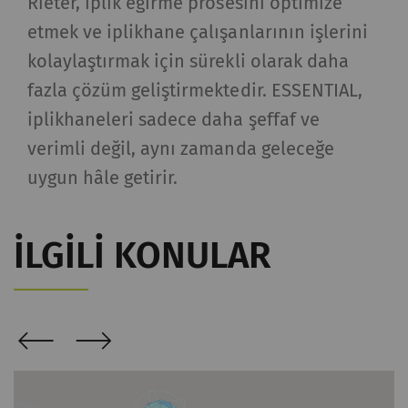
Rieter, iplik eğirme prosesini optimize
verileri oluşturmak için
etmek ve iplikhane çalışanlarının işlerini
kullanılır.
kolaylaştırmak için sürekli olarak daha
Harici
fazla çözüm geliştirmektedir. ESSENTIAL,
iplikhaneleri sadece daha şeffaf ve
Dış içerik: Belirli işlevlerin amacı diğer web
verimli değil, aynı zamanda geleceğe
sitelerinde (YouTube, Google Haritalar)
yayınlanan içerik veya teklifleri (örn. videolar,
uygun hâle getirir.
kartlar) web sitemizde de görüntülemek ve
çoğaltmaktır.
İLGILI KONULAR
Ad ve
Amaç
Süre
Tip
soyadı
YouTube
Sayfalarımıza video
1 yıl
HTTP
yerleştirmek için
YouTube kullanımına
izin verir. YouTube'un