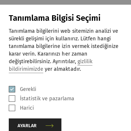
Tanımlama Bilgisi Seçimi
Tanımlama bilgilerini web sitemizin analizi ve
sürekli gelişimi için kullanırız. Lütfen hangi
tanımlama bilgilerine izin vermek istediğinize
karar verin. Kararınızı her zaman
değiştirebilirsiniz. Ayrıntılar,
gizlilik
bildirimimizde
yer almaktadır.
Gerekli
İstatistik ve pazarlama
Harici
Cer makinası kapsamlı bakım kiti, yüksek
makina verimliliği sağlamak için temel
AYARLAR
komponentler ile kaliteye ve üretime katkıda