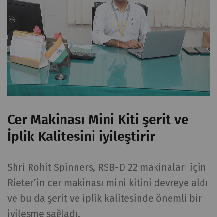
verileri oluşturmak için
kullanılır.
_ga_XXX
Eşsiz bir kimlik
2 yıl
HTTP
kaydeder. Web sitesinde
kullanıcı davranışının
analizine olanak
sağlayan istatistiksel
verileri oluşturmak için
kullanılır.
Cer Makinası Mini Kiti şerit ve
İplik Kalitesini iyileştirir
Harici
Dış içerik: Belirli işlevlerin amacı diğer web
Shri Rohit Spinners, RSB-D 22 makinaları için
sitelerinde (YouTube, Google Haritalar)
Rieter’in cer makinası mini kitini devreye aldı
yayınlanan içerik veya teklifleri (örn. videolar,
ve bu da şerit ve iplik kalitesinde önemli bir
kartlar) web sitemizde de görüntülemek ve
çoğaltmaktır.
iyileşme sağladı.