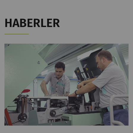
rieter_cookie_consent
Kullanıcının tanımlama
1 yıl
bilgisi ayarlarını
HABERLER
kaydeder.
İstatistik ve pazarlama
İstatistiksel tanımlama bilgileri, anonim olarak
bilgi toplayıp raporlayarak ziyaretçilerin web
sayfalarıyla nasıl etkileşim kurduğunu
anlamamıza yardımcı olur. Web sitelerindeki
ziyaretçileri takip etmek için pazarlama
tanımlama bilgileri kullanılır. Burada amaç, her
bir kullanıcıyla alakalı, ilgi çekici reklamlar
göstermektir. Bu nedenle yayıncılar ve üçüncü
taraf reklamverenler için daha değerlidir.
Ad ve
Amaç
Süre
Tip