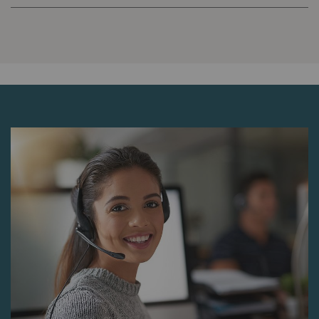
Rieter'in bu eylem
üzerinde hiçbir kontrolü
yoktur. Daha fazla bilgi
için lütfen Google
Privacy policy
ve
Cookie
policy
'lerine bakın.