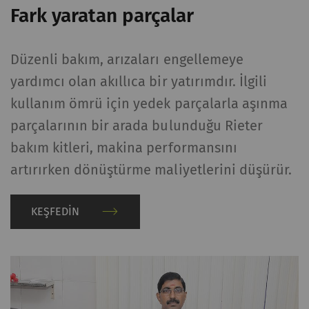
soyadı
Fark yaratan parçalar
_ga
Eşsiz bir kimlik
2 yıl
HTTP
kaydeder. Web sitesinde
Düzenli bakım, arızaları engellemeye
kullanıcı davranışının
yardımcı olan akıllıca bir yatırımdır. İlgili
analizine olanak
kullanım ömrü için yedek parçalarla aşınma
sağlayan istatistiksel
parçalarının bir arada bulunduğu Rieter
verileri oluşturmak için
kullanılır.
bakım kitleri, makina performansını
artırırken dönüştürme maliyetlerini düşürür.
_gat_XXX
Google Analytics Oturum
per
HTTP
Tanımlama Bilgisi
session
KEŞFEDİN
_gid
Eşsiz bir kimlik
1 day
HTTP
kaydeder. Web sitesinde
kullanıcı davranışının
analizine olanak
sağlayan istatistiksel