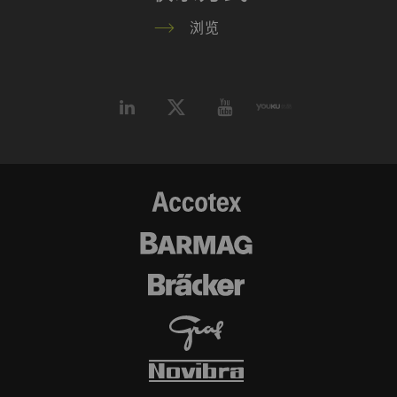
名称
Purpose
目
Type
浏览
的
_ga
注册唯一ID。用于生成统
2
HTTP
G
计数据，分析用户在网站
年
上的行为。
_gat_XXX
歌分析会话Cookie
每
HTTP
G
次
会
话
_gid
注册唯一ID。用于生成统
1
HTTP
G
计数据，分析用户在网站
day
上的行为。
_ga_XXX
注册唯一ID。用于生成统
2
HTTP
G
计数据，分析用户在网站
年