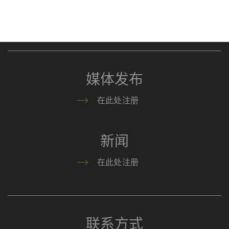
问等基本功能，帮助网站正常运行。没有这些
浏览
Cookie，网站将无法正常运行。
名称
Purpose
目
的
媒体发布
rieter_cookie_consent
保存用户的Cookie设置
1
在此处注册
年
统计和营销
新闻
统计Cookie可匿名收集和报告信息，帮助我们了
在此处注册
解访问者如何与网页交互。营销Cookie可用于跟
踪网站上的访问者。 这样做的目的是显示与单独
用户相关和对其具有吸引力的广告，从而为发布
商和第三方广告商创造更多价值。
联系方式