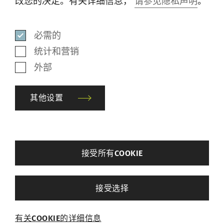
改您的决定。有关详细信息，
请参见隐私声明
。
通过提交此表格和阅读隐私声明，我
同意根据私隐声明收集、使用和披露
我的个人数据。
数据隐私政策
。
*
必需的
统计和营销
外部
提交表格
其他设置
在寻找当地联系人？
请在销售和服务中心清单中查找我们全球各地
back
接受所有COOKIE
的代理商。
其他设置
接受选择
必需的
媒体包
有关COOKIE的详细信息
必需的Cookie可启用页面导航和网站安全区域访