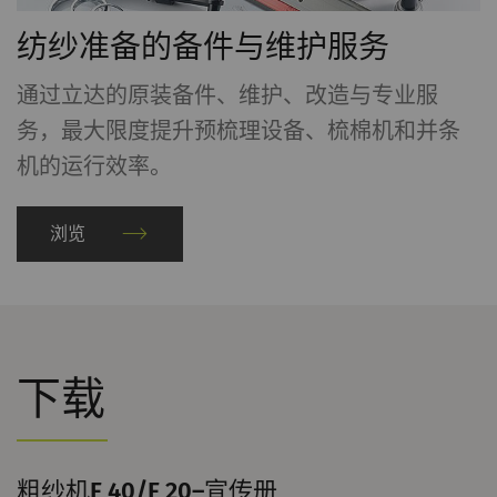
纺纱准备的备件与维护服务
统计和营销
统计Cookie可匿名收集和报告信息，帮助我们了
通过立达的原装备件、维护、改造与专业服
解访问者如何与网页交互。营销Cookie可用于跟
务，最大限度提升预梳理设备、梳棉机和并条
踪网站上的访问者。 这样做的目的是显示与单独
机的运行效率。
用户相关和对其具有吸引力的广告，从而为发布
商和第三方广告商创造更多价值。
浏览
名称
Purpose
目
Type
的
_ga
注册唯一ID。用于生成统
2
HTTP
G
计数据，分析用户在网站
年
下载
上的行为。
_gat_XXX
歌分析会话Cookie
每
HTTP
G
次
粗纱机F 40/F 20–宣传册