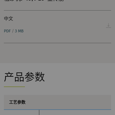
会
话
中文
_gid
注册唯一ID。用于生成统
1
HTTP
G
计数据，分析用户在网站
day
PDF
/
3 MB
上的行为。
_ga_XXX
注册唯一ID。用于生成统
2
HTTP
G
计数据，分析用户在网站
年
上的行为。
产品参数
外部
外部内容：一些功能的用途 是在我们的网站上显
示和转载在其他网站（优酷视频、谷歌地图）上
发布的内容（如视频、卡片）。
工艺参数
名称
Purpose
目
Type
提