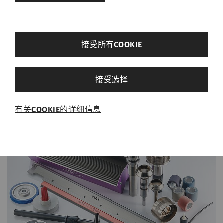
售后
back
接受所有COOKIE
其他设置
接受选择
必需的
有关COOKIE的详细信息
必需的Cookie可启用页面导航和网站安全区域访
问等基本功能，帮助网站正常运行。没有这些
Cookie，网站将无法正常运行。
名称
Purpose
目
的
rieter_cookie_consent
保存用户的Cookie设置
1
年