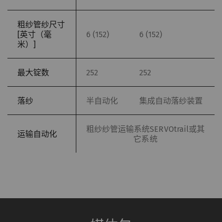
粗纱管纱尺寸
[英寸（毫
6 (152)
6 (152)
米）]
最大锭数
252
252
落纱
半自动化
集成自动落纱装置
粗纱纱管运输系统SERVOtrail或其
运输自动化
它系统