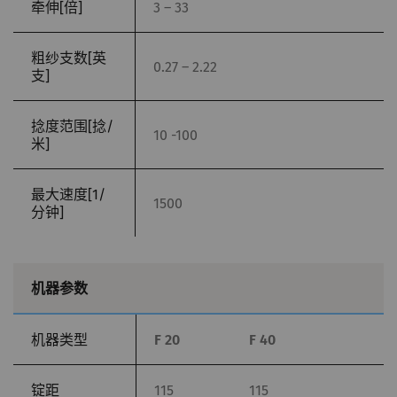
牵伸[倍]
3 – 33
的
粗纱支数[英
YouTube
允许优酷在我们的页面上
1
HTTP
Go
0.27 – 2.22
支]
嵌入视频。 请注意，如
年
果您激活此选项，优酷将
捻度范围[捻/
自动设置cookie 并将数
10 -100
米]
据从浏览器（至少是您的
IP地址）传输到外部服务
最大速度[1/
器。 立达无法对这一项
1500
分钟]
动作加以管控 更多相关
信息，请参阅谷歌
Privacy policy
和
Cookie
机器参数
policy
。
机器类型
F 20
F 40
锭距
115
115