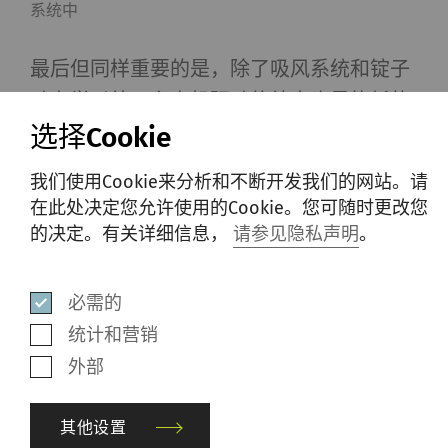
系统中
最后但同样重要的是，除了吸风系统和锭子
动力学以外，主电机驱动的效率也是能耗的
选择Cookie
一个重要决定因素。我们使用搭载IE4技术的
110千瓦大型高效主电机，这充分体现了我
我们使用Cookie来分析和不断开发我们的网站。请
们对优化能源利用的承诺。
在此处决定您允许使用的Cookie。您可随时更改您
的决定。有关详细信息，
请参见隐私声明
。
更低的能源成本
是
切实的经济
必需的
效益
统计和营销
外部
客户更感兴趣的是将这些数值转换为切实的
经济效益。对于1 824锭的机器，能耗降低
其他设置