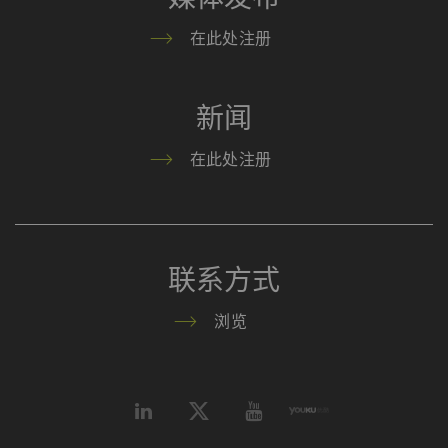
的
在此处注册
YouTube
允许优酷在我们的页面上
1
HTTP
Go
嵌入视频。 请注意，如
年
新闻
果您激活此选项，优酷将
自动设置cookie 并将数
在此处注册
据从浏览器（至少是您的
IP地址）传输到外部服务
器。 立达无法对这一项
动作加以管控 更多相关
联系方式
信息，请参阅谷歌
Privacy policy
和
Cookie
浏览
policy
。