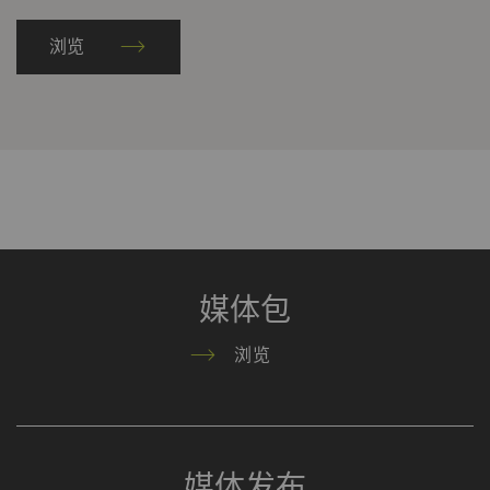
会
话
浏览
_gid
注册唯一ID。用于生成统
1
HTTP
G
计数据，分析用户在网站
day
上的行为。
_ga_XXX
注册唯一ID。用于生成统
2
HTTP
G
计数据，分析用户在网站
年
上的行为。
媒体包
外部
浏览
外部内容：一些功能的用途 是在我们的网站上显示
和转载在其他网站（优酷视频、谷歌地图）上发布
的内容（如视频、卡片）。
媒体发布
名称
Purpose
目
Type
提