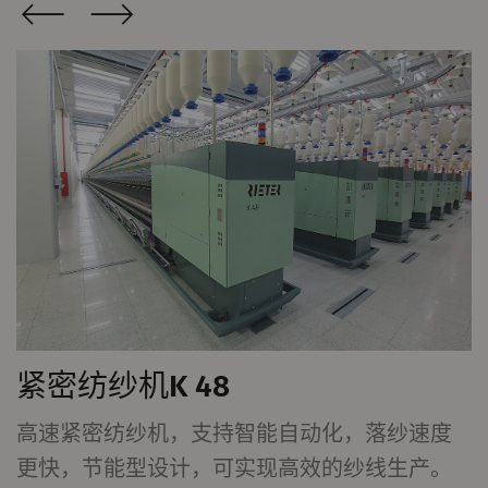
统计和营销
统计Cookie可匿名收集和报告信息，帮助我们了解
访问者如何与网页交互。营销Cookie可用于跟踪网
站上的访问者。 这样做的目的是显示与单独用户相
关和对其具有吸引力的广告，从而为发布商和第三
方广告商创造更多价值。
名称
Purpose
目
Type
的
_ga
注册唯一ID。用于生成统
2
HTTP
G
计数据，分析用户在网站
年
紧密纺纱机K 48
上的行为。
高速紧密纺纱机，支持智能自动化，落纱速度
_gat_XXX
歌分析会话Cookie
每
HTTP
G
更快，节能型设计，可实现高效的纱线生产。
次