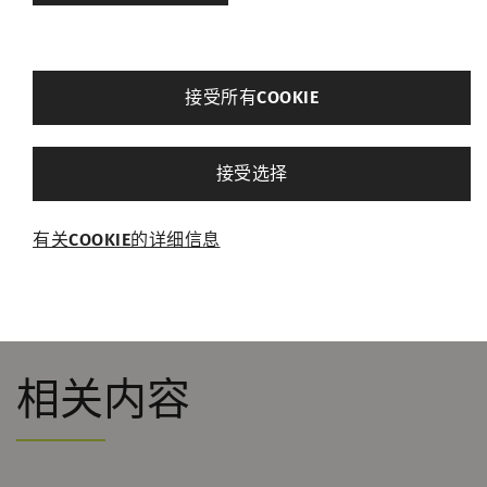
18%相当于每台机器每年节省约12 000美元
（基于每千瓦时0.1美元的能源成本）。较低
的能源成本使我们的机器成为一项具有切实
back
接受所有COOKIE
回报的战略投资，并使立达成为可持续紧密
纱生产的市场领导者。
其他设置
接受选择
必需的
浏览
有关COOKIE的详细信息
必需的Cookie可启用页面导航和网站安全区域访问
等基本功能，帮助网站正常运行。没有这些
Cookie，网站将无法正常运行。
名称
Purpose
目
相关内容
的
rieter_cookie_consent
保存用户的Cookie设置
1
年