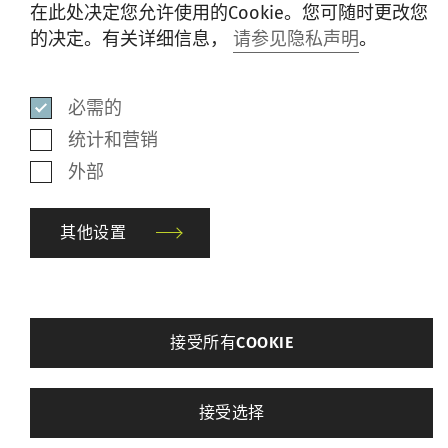
在此处决定您允许使用的Cookie。您可随时更改您
的决定。有关详细信息，
请参见隐私声明
。
下道工序的效率得到提升的例证之一是在
Autoconer X6 上生产染色筒纱。筒纱成型过
程对染色工序有很大影响，并因此影响到水
必需的
和染色化学品的用量，及能耗和染色效果的
统计和营销
品质。Preci FX 无槽筒横动导纱系统使
外部
Autoconer 成为先驱者，首次专门优化了对
染色筒纱的设计。Preci FX 搭配纱线张力控
其他设置
制系统 Autotense FX可按照染色设备的要求
生产密度精准一致的筒纱。这是在首次染色
循环中获得均匀染色效果的先决条件。如此
back
接受所有COOKIE
可节省资源并降低成本。
其他设置
接受选择
必需的