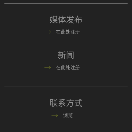
计数据，分析用户在网站
年
上的行为。
媒体发布
外部
在此处注册
外部内容：一些功能的用途 是在我们的网站上显示
和转载在其他网站（优酷视频、谷歌地图）上发布
新闻
的内容（如视频、卡片）。
在此处注册
名称
Purpose
目
Type
提
的
YouTube
允许优酷在我们的页面上
1
HTTP
Go
联系方式
嵌入视频。 请注意，如
年
果您激活此选项，优酷将
浏览
自动设置cookie 并将数
据从浏览器（至少是您的