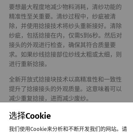
要想最大程度地减少物料消耗，清纱功能的
精准性至关重要。清纱过程中，纱疵被清
除，并使用捻接技术将纱头重新接好。清除
纱疵，包括捻接在内，仅需5到6秒。然后对
接头的外观进行检查，确保其符合质量要
求。如果纱线捻接部位纱线太粗或太细，则
进行重新捻接。
全新开放式捻接块技术以高精准性和一致性
提升了捻接接头的外观质量。这意味着可以
减少重复捻接，进而减少废纱。
选择Cookie
对下道工序有积极影响
我们使用Cookie来分析和不断开发我们的网站。请