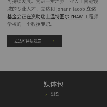
可持续发展。为进一步培养工业人工智能领
域的专业人才，立达和 Johann Jacob
立达
名称
Purpose
目
Type
基金会正在资助瑞士温特图尔 ZHAW
工程师
的
学校的一个教授专职。
_ga
注册唯一ID。用于生成统
2
HTTP
G
计数据，分析用户在网站
年
上的行为。
立达可持续发展
_gat_XXX
歌分析会话Cookie
每
HTTP
G
次
会
话
_gid
注册唯一ID。用于生成统
1
HTTP
G
媒体包
计数据，分析用户在网站
day
上的行为。
浏览
_ga_XXX
注册唯一ID。用于生成统
2
HTTP
G