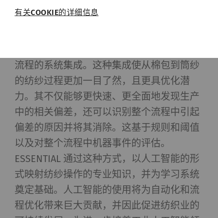
人工智能带来的新前景
有关COOKIE的详细信息
必需的Cookie可启用页面导航和网站安全区域访问
等基本功能，帮助网站正常运行。没有这些
通过立达数字化纱厂管理系统 ESSENTIAL，
Cookie，网站将无法正常运行。
可实现 Autoconer X6 与立达环锭及紧密纺
流程的系统集成。这种集成使从棉包到筒纱
名称
Purpose
目
的纺纱过程更加一目了然，且更具优化潜
的
力。其不仅能够更快速、更全面地发现生产
rieter_cookie_consent
保存用户的Cookie设置
1
中的相关偏差，还可以识别整个流程中引起
年
偏差的原因并将其消除。这基于规则和阈值
以及对整个流程中机器事件的评估。
统计和营销
ESSENTIAL 通过这种方式，以人工智能的形
统计Cookie可匿名收集和报告信息，帮助我们了解
式映射纺纱操作的专业知识，并为学习系统
访问者如何与网页交互。营销Cookie可用于跟踪网
站上的访问者。 这样做的目的是显示与单独用户相
奠定基础。人工智能的使用将为自动化和流
关和对其具有吸引力的广告，从而为发布商和第三
程优化带来巨大贡献，并因此促进纺织业的
方广告商创造更多价值。