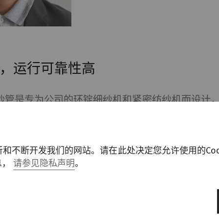
，运行可靠性高
Tube纱管是专为公司的环锭细纱机和紧密纺纱机而设计
由特种塑料聚对苯二甲酸丁二酯(PBTP)制成，支
粗糙化（可能在纱管连续运转期间发生）影响。特
此外，纱管采用自润滑，可以非常轻易地滑到锭子上
分析和不断开发我们的网站。请在此处决定您允许使用的Coo
息，
请参见隐私声明
。
性取决于理想地从环锭细纱机的锭子上移除和插入
对比测试清楚地表明，在整个使用寿命期内，立达Ri-Q
力要低得多而且非常恒定。落纱装置横梁为决定因