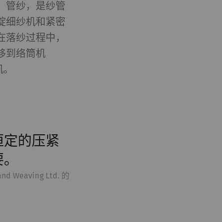
。管纱，是纱管
锭细纱机和紧密
在落纱过程中，
移到络筒机
机。
恒定的压紧
要。
and Weaving Ltd. 的