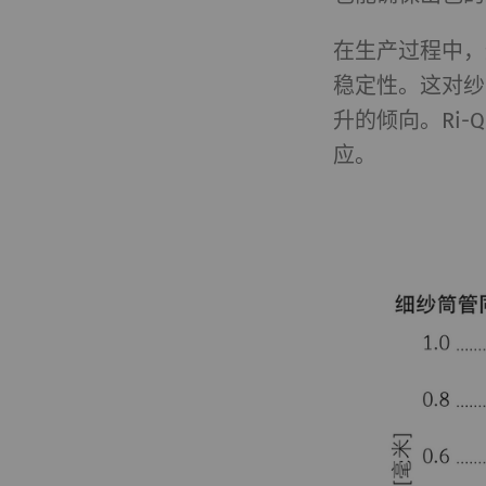
外部
在生产过程中，
外部内容：一些功能
稳定性。这对纱
的内容（如视频、卡
升的倾向。Ri
名称
P
应。
YouTube
允
激
器
法
Pr