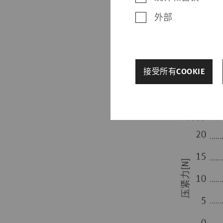
长度上的每次落
期间出现故障，
外部
Ri-Q-Tu
两倍。
back
接受所有COOKIE
其他设置
必需的
必需的Cookie可
Cookie，网站将无
名称
rieter_cookie_consent