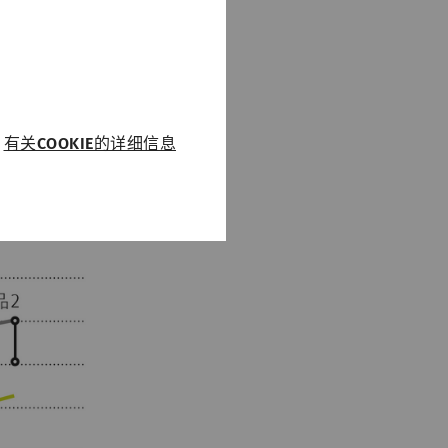
果纱管在此操作
降低机器效率。
达到传统纱管的
有关COOKIE的详细信息
运行。没有这些
Type
提供商
HTTP
Rieter