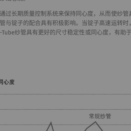
通过长期质量控制系统来保持同心度，从而使纱管
的用途 是在我们的网站上显示和转载在其他网站（优酷视
管与锭子的配合具有积极影响。当锭子高速运转时
片）。
-Q-Tube纱管具有更好的尺寸稳定性或同心度，有助
urpose
目的
许优酷在我们的页面上嵌入视频。 请注意，如果您
1 年
活此选项，优酷将自动设置cookie 并将数据从浏览
（至少是您的IP地址）传输到外部服务器。 立达无
对这一项动作加以管控 更多相关信息，请参阅谷歌
ivacy policy
和
Cookie policy
。