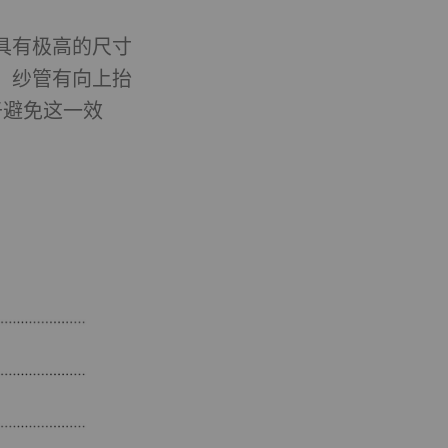
具有极高的尺寸
频、谷歌地图）上发布
，纱管有向上抬
于避免这一效
Type
提供商
HTTP
Google