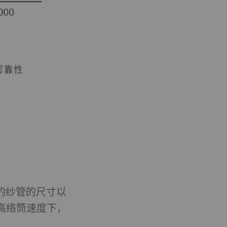
ookie可用于跟踪网
，从而为发布商和第三
Type
提供商
HTTP
Google
话
HTTP
Google
HTTP
Google
使用的纱管的尺寸以
HTTP
Google
高络筒速度下，