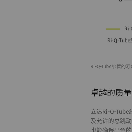
统计和营销
统计Cookie可匿名
站上的访问者。 这
方广告商创造更多价
名称
P
_ga
注
Ri-Q-Tube
_gat_XXX
歌
卓越的质量
_gid
注
立达Ri-Q-T
_ga_XXX
注
及允许的总跳动
也能确保出色的