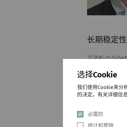
长期稳定性
立达Ri-Q-
使用寿命。纱管
选择Cookie
材料不受内表面
免这种影响，
我们使用Cookie来
的决定。有关详细信
自动落纱的可靠
25000次落纱
必需的
纱过程中的压紧
统计和营销