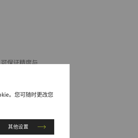
，可保证精度与
持更高锭速。纱管
殊材料属性可避
。
kie。您可随时更改您
纱管。超过
-Tube纱管在落
其他设置
素，在整个机器