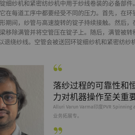
锭细纱机和紧密纺纱机中用于纱线卷装的必备部件
它在每道工序中都要经受不同的压力。首先，在环
形期间，纱管与高速旋转的锭子持续接触。然后，
梁移除满管并将空管压在锭子上。随后，满管被转
er上，以退绕纱线。空管会被送回环锭细纱机和紧密纺纱
落纱过程的可靠性和
力对机器操作至关重
Alluri Varun Varma印度PVR Spinning 
业务拓展专。