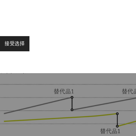
纱操作期间，它以恒定的力将空管压到锭子上。如
落纱装置横梁可能受损，这会导致落纱过程中断并
be纱管高度可靠，可确保更顺畅的落纱操作，其使用寿命
接受选择
启用页面导航和网站安全区域访问等基本功能，帮助网站正常
法正常运行。
Purpose
目的
保存用户的Cookie设置
1 年