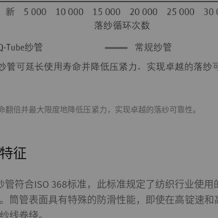
收集和报告信息，帮助我们了解访问者如何与网页交互。营销C
样做的目的是显示与单独用户相关和对其具有吸引力的广告
值。
urpose
目的
册唯一ID。用于生成统计数据，分析用户在网站上
2 年
的行为。
纱管的寿命翻倍并最大限度地降低压紧力，实现卓越的落纱可靠性。
分析会话Cookie
每次会
特征
册唯一ID。用于生成统计数据，分析用户在网站上
1 day
的行为。
ube纱管符合ISO 368标准，此标准规定了纺织行业
册唯一ID。用于生成统计数据，分析用户在网站上
2 年
。筒管表面具有特殊的防滑性能，即使在高锭速和
的行为。
纱线卷绕。