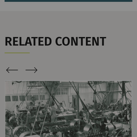
名称
Purpose
目
Type
的
_ga
注册唯一ID。用于生成统
2
HTTP
G
RELATED CONTENT
计数据，分析用户在网站
年
上的行为。
_gat_XXX
歌分析会话Cookie
每
HTTP
G
次
会
话
_gid
注册唯一ID。用于生成统
1
HTTP
G
计数据，分析用户在网站
day
上的行为。
_ga_XXX
注册唯一ID。用于生成统
2
HTTP
G
计数据，分析用户在网站
年