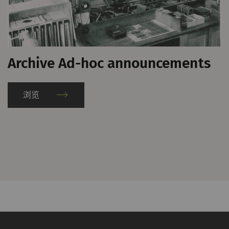
上的行为。
外部
Archive Ad-hoc announcements
外部内容：一些功能的用途 是在我们的网站上显
示和转载在其他网站（优酷视频、谷歌地图）上
发布的内容（如视频、卡片）。
浏览
名称
Purpose
目
Type
提
的
YouTube
允许优酷在我们的页面上
1
HTTP
Go
嵌入视频。 请注意，如
年
果您激活此选项，优酷将
自动设置cookie 并将数
据从浏览器（至少是您的
IP地址）传输到外部服务