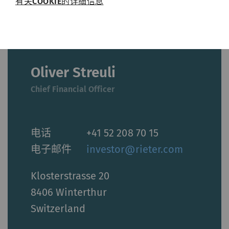
有关COOKIE的详细信息
必需的Cookie可启用页面导航和网站安全区域访
问等基本功能，帮助网站正常运行。没有这些
Cookie，网站将无法正常运行。
名称
Purpose
目
Oliver Streuli
的
Chief Financial Officer
rieter_cookie_consent
保存用户的Cookie设置
1
年
电话
+41 52 208 70 15
统计和营销
电子邮件
investor@rieter.com
统计Cookie可匿名收集和报告信息，帮助我们了
解访问者如何与网页交互。营销Cookie可用于跟
Klosterstrasse 20
踪网站上的访问者。 这样做的目的是显示与单独
8406 Winterthur
用户相关和对其具有吸引力的广告，从而为发布
Switzerland
商和第三方广告商创造更多价值。