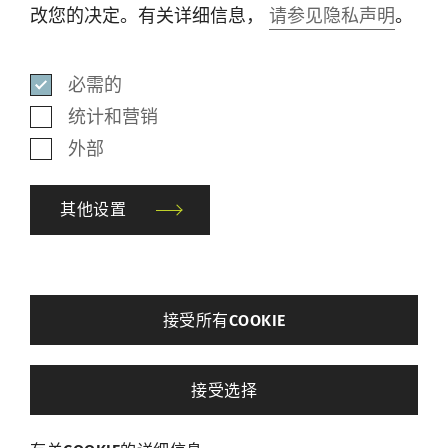
改您的决定。有关详细信息，
请参见隐私声明
。
电话
+41 52 208 70 45
电子邮件
media@rieter.com
必需的
统计和营销
Klosterstrasse 20
外部
8406 Winterthur
Switzerland
其他设置
back
接受所有COOKIE
其他设置
接受选择
必需的