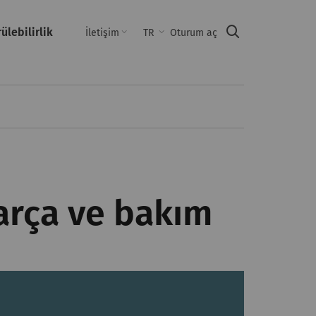
ülebilirlik
Suche
İletişim
TR
Oturum aç
parça ve bakım