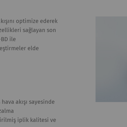
siz bir kimlik kaydeder. Web sitesinde kullanıcı
1 day
vranışının analizine olanak sağlayan istatistiksel
rileri oluşturmak için kullanılır.
kışını optimize ederek
siz bir kimlik kaydeder. Web sitesinde kullanıcı
2 yıl
zellikleri sağlayan son
vranışının analizine olanak sağlayan istatistiksel
BD ile
rileri oluşturmak için kullanılır.
ileştirmeler elde
levlerin amacı diğer web sitelerinde (YouTube, Google Ha
i (örn. videolar, kartlar) web sitemizde de görüntülemek
maç
Süre
 hava akışı sayesinde
yfalarımıza video yerleştirmek için YouTube
1 yıl
azalma
llanımına izin verir. YouTube'un otomatik olarak
rilmiş iplik kalitesi ve
rezleri ayarlayıp verileri aktaracağını lütfen