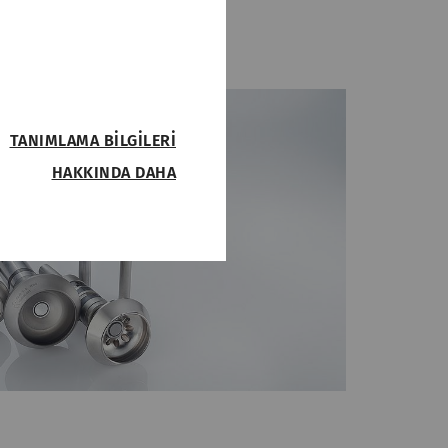
TANIMLAMA BILGILERI
HAKKINDA DAHA
rına erişim gibi temel
ur. Web sitesi bu
Tip
Sağlayıcı
HTTP
Rieter