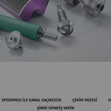
SPEEDPASS ILE KANAL GAÇMESI28
ÇEKIM DÜZESI
D
ŞIMDI SIPARIŞ VERIN