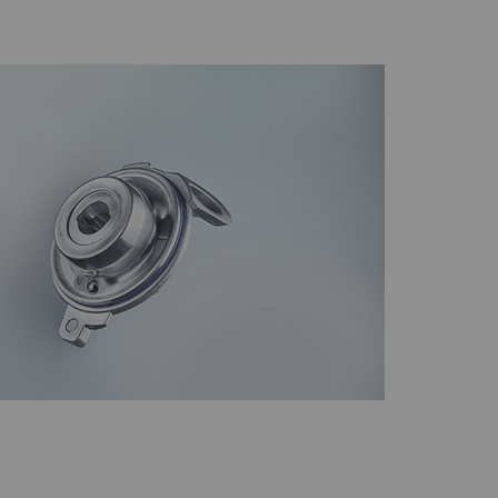
HTTP
Google
HTTP
Google
ritalar) yayınlanan
 ve çoğaltmaktır.
Tip
Sağlayıcı
HTTP
Google