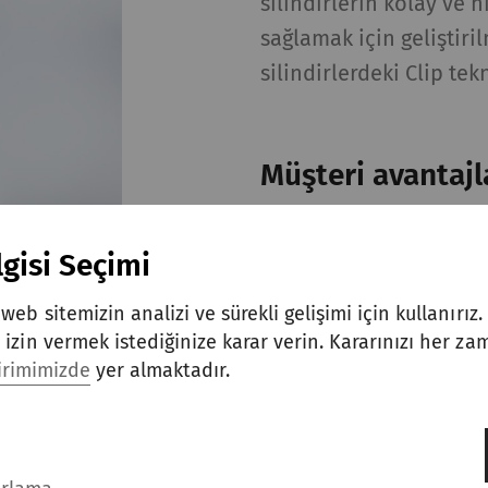
silindirlerin kolay ve h
sağlamak için geliştiri
silindirlerdeki Clip tekn
Müşteri avantajl
Bakım süresinde b
gisi Seçimi
Daha düşük bakım 
Daha kısa makina 
web sitemizin analizi ve sürekli gelişimi için kullanırız
izin vermek istediğinize karar verin. Kararınızı her zam
dirimimizde
yer almaktadır.