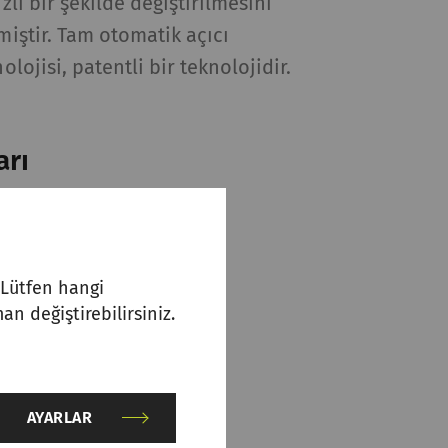
ızlı bir şekilde değiştirilmesini
lmiştir. Tam otomatik açıcı
olojisi, patentli bir teknolojidir.
arı
üyük oranda kısalma
maliyetleri
duruş süresi
. Lütfen hangi
an değiştirebilirsiniz.
AYARLAR