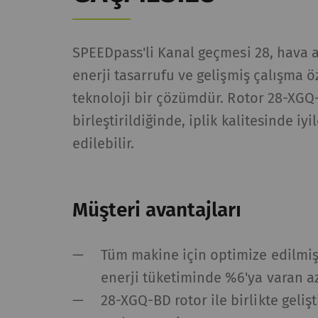
_gid
Eş
da
ve
SPEEDpass'li Kanal geçmesi 28, hava a
_ga_XXX
Eş
enerji tasarrufu ve gelişmiş çalışma ö
da
teknoloji bir çözümdür. Rotor 28-XGQ-
ve
birleştirildiğinde, iplik kalitesinde iy
edilebilir.
Harici
Dış içerik: Belirli iş
içerik veya teklifler
Müşteri avantajları
Ad ve soyadı
A
Tüm makine için optimize edilmiş
YouTube
Sa
enerji tüketiminde %6'ya varan 
ku
28-XGQ-BD rotor ile birlikte gelişti
çe