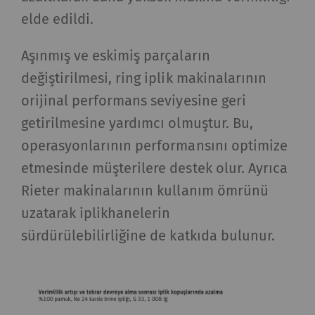
tanımlama bilgileri kullanılır. Burada amaç, her
elde edildi.
bir kullanıcıyla alakalı, ilgi çekici reklamlar
göstermektir. Bu nedenle yayıncılar ve üçüncü
Aşınmış ve eskimiş parçaların
taraf reklamverenler için daha değerlidir.
değiştirilmesi, ring iplik makinalarının
Ad ve
Amaç
Süre
Tip
orijinal performans seviyesine geri
soyadı
getirilmesine yardımcı olmuştur. Bu,
operasyonlarının performansını optimize
_ga
Eşsiz bir kimlik
2 yıl
HTTP
etmesinde müşterilere destek olur. Ayrıca
kaydeder. Web sitesinde
kullanıcı davranışının
Rieter makinalarının kullanım ömrünü
analizine olanak
uzatarak iplikhanelerin
sağlayan istatistiksel
sürdürülebilirliğine de katkıda bulunur.
verileri oluşturmak için
kullanılır.
_gat_XXX
Google Analytics Oturum
per
HTTP
Tanımlama Bilgisi
session