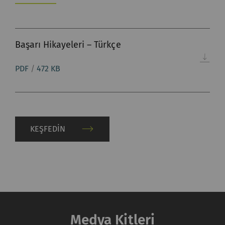
lütfen unutmayın Bu
seçeneği
etkinleştirirseniz
Başarı Hikayeleri – Türkçe
tarayıcınızı (en azından
IP adresinizi) harici
PDF
/
472 KB
sunucuya aktarır.
Rieter'in bu eylem
üzerinde hiçbir kontrolü
yoktur. Daha fazla bilgi
için lütfen Google
KEŞFEDIN
Privacy policy
ve
Cookie
policy
'lerine bakın.
Medya Kitleri