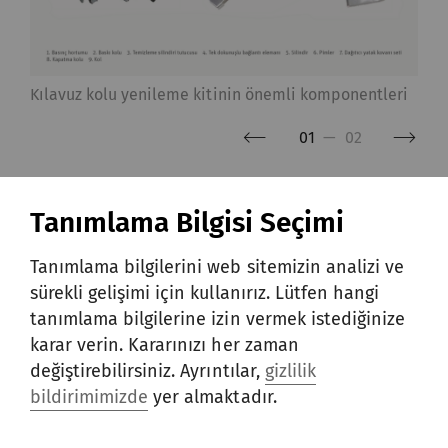
Kılavuz kolu yenileme kitinin önemli komponentleri
01
—
02
Müşterinin Avantajları
Tanımlama Bilgisi Seçimi
Tanımlama bilgilerini web sitemizin analizi ve
Bu bakım kitleri iki makinaya
sürekli gelişimi için kullanırız. Lütfen hangi
uygulandıktan sonra makina performansı
tanımlama bilgilerine izin vermek istediğinize
önemli ölçüde arttı:
karar verin. Kararınızı her zaman
değiştirebilirsiniz. Ayrıntılar,
gizlilik
Kılavuz kolu yenilemesi, tüm
bildirimimizde
yer almaktadır.
makinada yükün eşit bir şekilde