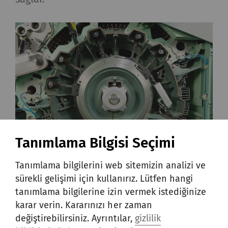
Tanımlama Bilgisi Seçimi
CGC monitors the carding gap continuously and
Tanımlama bilgilerini web sitemizin analizi ve
contact-free by detecting the distance between
sürekli gelişimi için kullanırız. Lütfen hangi
needle tips and cylinder clothing.
tanımlama bilgilerine izin vermek istediğinize
01
—
03
karar verin. Kararınızı her zaman
değiştirebilirsiniz. Ayrıntılar,
gizlilik