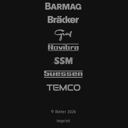
çerezleri ayarlayıp
verileri aktaracağını
lütfen unutmayın Bu
seçeneği
etkinleştirirseniz
tarayıcınızı (en azından
IP adresinizi) harici
sunucuya aktarır.
Rieter'in bu eylem
üzerinde hiçbir kontrolü
yoktur. Daha fazla bilgi
için lütfen Google
Privacy policy
ve
Cookie
policy
'lerine bakın.
© Rieter 2026
Imprint