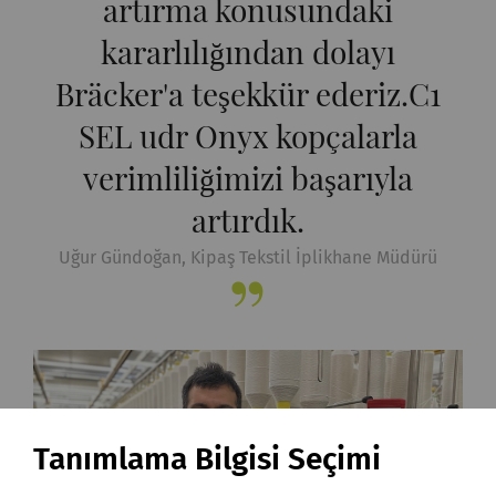
artırma konusundaki
kararlılığından dolayı
Bräcker'a teşekkür ederiz.C1
SEL udr Onyx kopçalarla
verimliliğimizi başarıyla
artırdık.
Uğur Gündoğan, Kipaş Tekstil İplikhane Müdürü
Tanımlama Bilgisi Seçimi