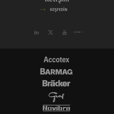
YouTube
Sayfalarımıza video
1 yıl
HTTP
KEŞFEDIN
yerleştirmek için
YouTube kullanımına
izin verir. YouTube'un
otomatik olarak
çerezleri ayarlayıp
verileri aktaracağını
lütfen unutmayın Bu
seçeneği
etkinleştirirseniz
tarayıcınızı (en azından
IP adresinizi) harici
sunucuya aktarır.
Rieter'in bu eylem
üzerinde hiçbir kontrolü
yoktur. Daha fazla bilgi
için lütfen Google