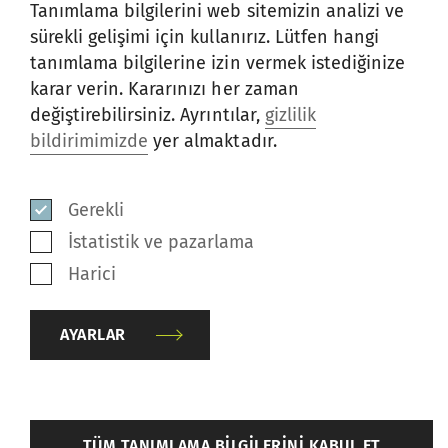
Tanımlama bilgilerini web sitemizin analizi ve
sürekli gelişimi için kullanırız. Lütfen hangi
tanımlama bilgilerine izin vermek istediğinize
karar verin. Kararınızı her zaman
değiştirebilirsiniz. Ayrıntılar,
gizlilik
bildirimimizde
yer almaktadır.
İNDIRMELER
Gerekli
İstatistik ve pazarlama
Harici
Türkçe
AYARLAR
PDF
/
592 KB
back
TÜM TANIMLAMA BILGILERINI KABUL ET