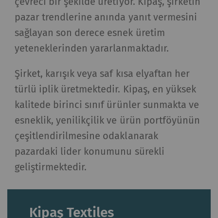
çevreci bir şekilde üretiyor. Kipaş, şirketin
İstatistik ve pazarlama
pazar trendlerine anında yanıt vermesini
sağlayan son derece esnek üretim
İstatistiksel tanımlama bilgileri, anonim olarak
bilgi toplayıp raporlayarak ziyaretçilerin web
yeteneklerinden yararlanmaktadır.
sayfalarıyla nasıl etkileşim kurduğunu
anlamamıza yardımcı olur. Web sitelerindeki
Şirket, karışık veya saf kısa elyaftan her
ziyaretçileri takip etmek için pazarlama
türlü iplik üretmektedir. Kipaş, en yüksek
tanımlama bilgileri kullanılır. Burada amaç, her
kalitede birinci sınıf ürünler sunmakta ve
bir kullanıcıyla alakalı, ilgi çekici reklamlar
esneklik, yenilikçilik ve ürün portföyünün
göstermektir. Bu nedenle yayıncılar ve üçüncü
taraf reklamverenler için daha değerlidir.
çeşitlendirilmesine odaklanarak
pazardaki lider konumunu sürekli
Ad ve
Amaç
Süre
Tip
geliştirmektedir.
soyadı
_ga
Eşsiz bir kimlik
2 yıl
HTTP
Kipaş Textiles
kaydeder. Web sitesinde