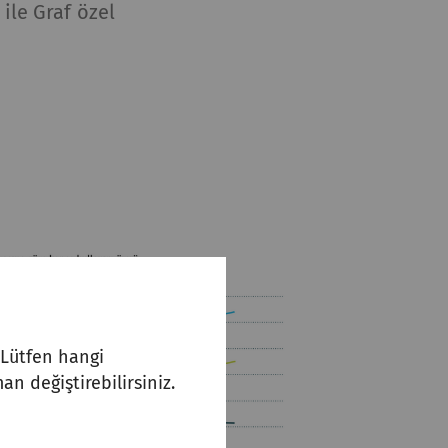
ile Graf özel
. Lütfen hangi
an değiştirebilirsiniz.