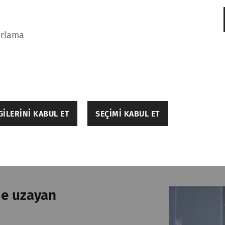
 ile uygulanan ileri
ıyla kopça, makina
arlama
in verimliliğine katkı
ZIRKON kopça i
kt iplik makinalarında
ir tercihtir.
ILERINI KABUL ET
SEÇIMI KABUL ET
gileri, sayfada gezinme ve web sitesinin güvenli alanla
rek bir web sitesinin kullanılabilir olmasına yardımcı ol
de uzayan
olmadan düzgün bir şekilde çalışmaz