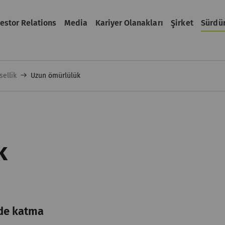
vestor Relations
Media
Kariyer Olanakları
Şirket
Sürdür
ellik
Uzun ömürlülük
k
de katma