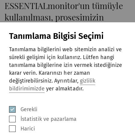
ESSENTIALmonitor'un tümüyle
kullanılması, prosesimizin
tamamında performansı
Tanımlama Bilgisi Seçimi
optimize etmemizi mümkün
kıldı. Bu sistemin gelecekte neler
Tanımlama bilgilerini web sitemizin analizi ve
sürekli gelişimi için kullanırız. Lütfen hangi
getireceği bizi çok
tanımlama bilgilerine izin vermek istediğinize
heyecanlandırıyor.
karar verin. Kararınızı her zaman
değiştirebilirsiniz. Ayrıntılar,
gizlilik
A K Saini, Genel Müdür Sagar Manufacturers Pvt. Ltd.
bildirimimizde
yer almaktadır.
Gerekli
ESSENTIAL MODÜLLERI
İstatistik ve pazarlama
Harici