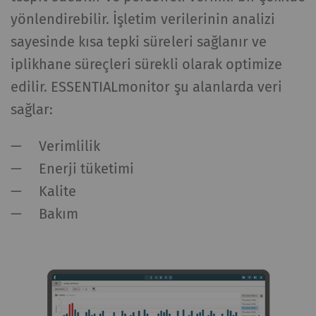
kartlar) web sitemizde de görüntülemek ve
yönlendirebilir. İşletim verilerinin analizi
çoğaltmaktır.
sayesinde kısa tepki süreleri sağlanır ve
iplikhane süreçleri sürekli olarak optimize
Ad ve
Amaç
Süre
Tip
edilir. ESSENTIALmonitor şu alanlarda veri
soyadı
sağlar:
YouTube
Sayfalarımıza video
1 yıl
HTTP
yerleştirmek için
Verimlilik
YouTube kullanımına
Enerji tüketimi
izin verir. YouTube'un
Kalite
otomatik olarak
Bakım
çerezleri ayarlayıp
verileri aktaracağını
lütfen unutmayın Bu
seçeneği
etkinleştirirseniz
tarayıcınızı (en azından