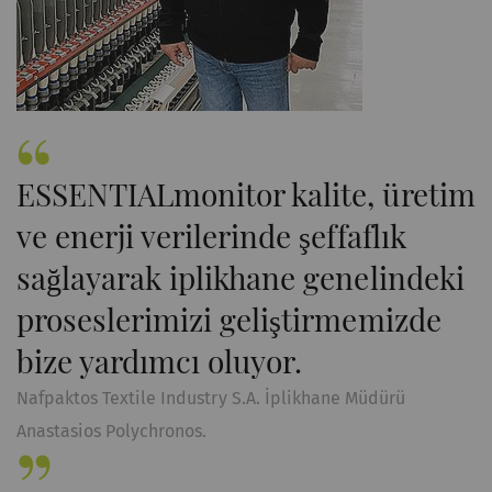
ESSENTIALmonitor kalite, üretim
ve enerji verilerinde şeffaflık
sağlayarak iplikhane genelindeki
proseslerimizi geliştirmemizde
bize yardımcı oluyor.
Nafpaktos Textile Industry S.A. İplikhane Müdürü
Anastasios Polychronos.