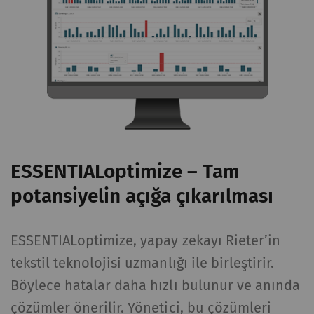
IP adresinizi) harici
sunucuya aktarır.
Rieter'in bu eylem
üzerinde hiçbir kontrolü
yoktur. Daha fazla bilgi
için lütfen Google
Privacy policy
ve
Cookie
policy
'lerine bakın.
ESSENTIALoptimize – Tam
potansiyelin açığa çıkarılması
ESSENTIALoptimize, yapay zekayı Rieter’in
tekstil teknolojisi uzmanlığı ile birleştirir.
Böylece hatalar daha hızlı bulunur ve anında
çözümler önerilir. Yönetici, bu çözümleri