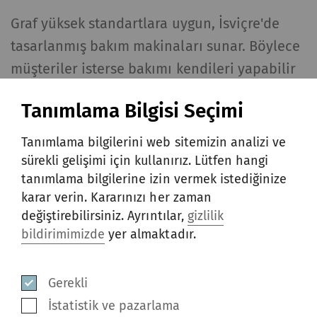
Graf yüksek standartlara uygun, İsviçre'de
tasarlanmış bakım makinaları sunar. Böylece
müşteriler isterse bakımı kendileri yapabilir
veya kendi işlerine odaklanırken bakımı Graf
Tanımlama Bilgisi Seçimi
uzmanlarına bırakabilir. Dört çözüm paketi,
tarak komponent ömrünü uzatmak ve
Tanımlama bilgilerini web sitemizin analizi ve
böylece makina duruş sürelerini en aza
sürekli gelişimi için kullanırız. Lütfen hangi
tanımlama bilgilerine izin vermek istediğinize
indirmek amacıyla çok çeşitli uygulamaları
karar verin. Kararınızı her zaman
kapsar.
değiştirebilirsiniz. Ayrıntılar,
gizlilik
bildirimimizde
yer almaktadır.
Bakım paketi çözümleri
Gerekli
1 - Tarak garnitürlerinin
İstatistik ve pazarlama
yeniden sarılması ve