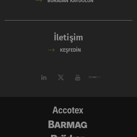
BURADAN KAYDOLUN
kullanıcı davranışının
analizine olanak
sağlayan istatistiksel
verileri oluşturmak için
İletişim
kullanılır.
KEŞFEDIN
_ga_XXX
Eşsiz bir kimlik
2 yıl
HTTP
kaydeder. Web sitesinde
kullanıcı davranışının
analizine olanak
sağlayan istatistiksel
verileri oluşturmak için
kullanılır.
Harici
Dış içerik: Belirli işlevlerin amacı diğer web