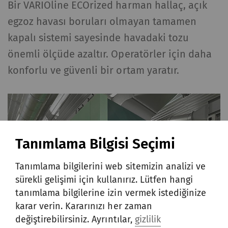
Bir VARIOline ECOrized harman hallaç, açık
egzoz havası boruları olmayan tamamen
kapalı sistemi sayesinde havadaki tozu
önemli ölçüde azaltır. Operatörler için daha
konforlu ve güvenli bir ortam yaratır.
Tanımlama Bilgisi Seçimi
Tanımlama bilgilerini web sitemizin analizi ve
sürekli gelişimi için kullanırız. Lütfen hangi
tanımlama bilgilerine izin vermek istediğinize
karar verin. Kararınızı her zaman
değiştirebilirsiniz. Ayrıntılar,
gizlilik