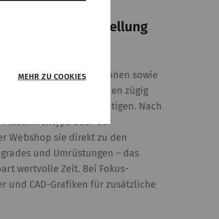
ifikation und Bestellung
ker Such- und Filterfunktionen sowie
MEHR ZU COOKIES
n Ansichten können Kunden zügig
entifizieren, das sie benötigen. Nach
n Maschinentyps oder der
r Webshop sie direkt zu den
 sie
pgrades und Umrüstungen – das
r Webseite
eren.
art wertvolle Zeit. Bei Fokus-
r und CAD-Grafiken für zusätzliche
it
Typ
Anbieter
HTTP
Rieter