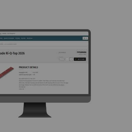
mit Webseiten
n. Marketing-
cht ist, Anzeigen zu
 wertvoller für
it
Typ
Anbieter
HTTP
Google
HTTP
Google