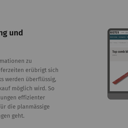
Nutzers
Marketing
ung und
lfen Webseiten-Besitzern zu verstehen, wie Besucher 
 Informationen anonym gesammelt und gemeldet werde
ndet, um Besuchern auf Webseiten zu folgen. Die Absi
 und ansprechend für den einzelnen Benutzer und daher
rmationen zu
reibende Drittparteien sind.
ferzeiten erübrigt sich
eschreibung
Gültigke
s werden überflüssig,
auf möglich wird. So
gistriert eine eindeutige ID. Wird verwendet, um
2 Jahre
ungen effizienter
atistische Daten zu generieren, die die Analyse
s Benutzerverhaltens auf der Website
 für die planmässige
möglichen.
gen geht.
ogle Analytics Session Cookie
Session