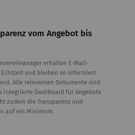
HTTP
Google
parenz vom Angebot bis
HTTP
Google
nnereimanager erhalten E-Mail-
Echtzeit und bleiben so informiert
and. Alle relevanten Dokumente sind
s integrierte Dashboard für Angebote
ote (z.B. Videos,
ht zudem die Transparenz und
erden, auch auf
en auf ein Minimum.
it
Typ
Anbieter