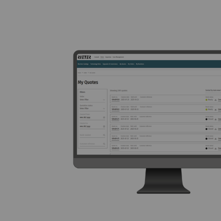
_gid
Re
st
de
er
_ga_XXX
Re
st
de
er
Externe Inhalte
Externer Inhalt: Der 
Karten), die auf and
unserer Website anzu
Name
B