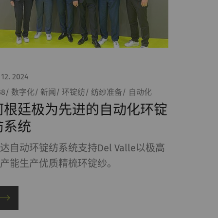
频、谷歌地图）上发布
Type
提供商
 12. 2024
HTTP
Google
 38/ 数字化/ 新闻/ 环锭纺/ 纺纱准备/ 自动化
阿根廷极为先进的自动化环锭
纺系统
达自动环锭纺系统支持Del Valle以极高
的产能生产优质精梳环锭纱。