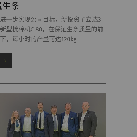
量生条
ookie可用于跟踪网
进一步实现公司目标，新投资了立达3
，从而为发布商和第三
新型梳棉机C 80，在保证生条质量的前
下，每小时的产量可达120kg
Type
提供商
HTTP
Google
话
HTTP
Google
HTTP
Google
HTTP
Google