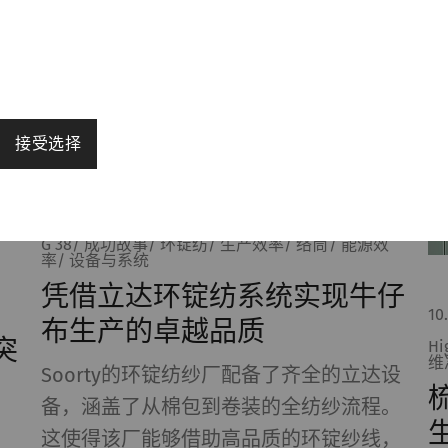
接受选择
21. 02. 2025
G 38/ 成功故事/ 环锭纺/ 生产效率/ 络筒/ 能源效
率/ 设备与系统
启用页面导航和网站安全区域访问等基本功能，帮助网站正常
凭借立达环锭纺系统实现牛仔
法正常运行。
10
布生产的卓越品质
突
Hi
Purpose
目的
维
Soorty的环锭纺纱厂配备了齐全的立达设
梳
保存用户的Cookie设置
1 年
备，涵盖了从棉包到卷装的全纺纱流程。
这使得该厂能够借助高品质的环锭纱线，