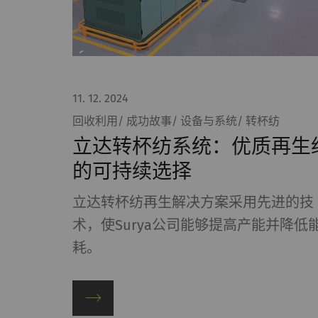
外部
外部内容：一些功能
的内容（如视频、卡
名称
P
11. 12. 2024
回收利用/ 成功故事/ 设备与系统/ 转杯纺
YouTube
允
立达转杯纺系统：优质再生
激
的可持续选择
器
法
立达转杯纺再生解决方案采用先进的技
Pr
术，使Surya公司能够提高产能并降低
耗。