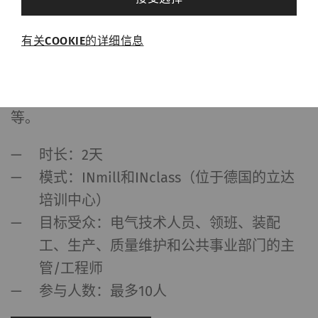
必需的
有关COOKIE的详细信息
必需的Cookie可启用页面导航和网站安全区域访
问等基本功能，帮助网站正常运行。没有这些
此培训侧重于自动络筒机Autoconer电气方面的
Cookie，网站将无法正常运行。
内容，涉及原理图解释、安全法规以及编程
等。
名称
Purpose
目
的
时长：2天
rieter_cookie_consent
保存用户的Cookie设置
1
模式：INmill和INclass（位于德国的立达
年
培训中心）
目标受众：电气技术人员、领班、装配
统计和营销
工、生产、质量维护和公共事业部门的主
统计Cookie可匿名收集和报告信息，帮助我们了
管/工程师
解访问者如何与网页交互。营销Cookie可用于跟
参与人数：最多10人
踪网站上的访问者。 这样做的目的是显示与单独
用户相关和对其具有吸引力的广告，从而为发布