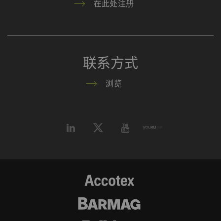
在此处注册
据从浏览器（至少是您的
IP地址）传输到外部服务
器。 立达无法对这一项
动作加以管控 更多相关
信息，请参阅谷歌
联系方式
Privacy policy
和
Cookie
policy
。
浏览