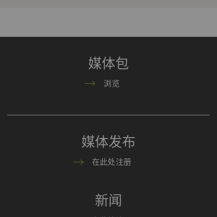
_ga_XXX
注册唯一ID。用于生成统
2
HTTP
G
计数据，分析用户在网站
年
上的行为。
媒体包
外部
外部内容：一些功能的用途 是在我们的网站上显
浏览
示和转载在其他网站（优酷视频、谷歌地图）上
发布的内容（如视频、卡片）。
名称
Purpose
目
Type
提
媒体发布
的
在此处注册
YouTube
允许优酷在我们的页面上
1
HTTP
Go
嵌入视频。 请注意，如
年
果您激活此选项，优酷将
新闻
自动设置cookie 并将数