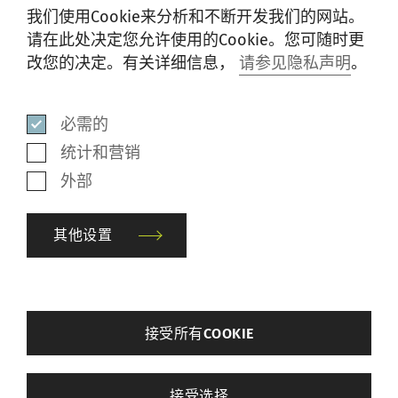
我们使用Cookie来分析和不断开发我们的网站。
在此处注册
请在此处决定您允许使用的Cookie。您可随时更
改您的决定。有关详细信息，
请参见隐私声明
。
自动络筒机
必需的
AUTOCONER电气培训
统计和营销
外部
其他设置
back
接受所有COOKIE
其他设置
接受选择