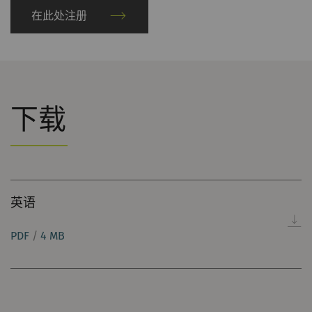
在此处注册
商和第三方广告商创造更多价值。
名称
Purpose
目
Type
的
_ga
注册唯一ID。用于生成统
2
HTTP
G
下载
计数据，分析用户在网站
年
上的行为。
_gat_XXX
歌分析会话Cookie
每
HTTP
G
次
英语
会
话
PDF
/
4 MB
_gid
注册唯一ID。用于生成统
1
HTTP
G
计数据，分析用户在网站
day
上的行为。