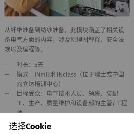
从纤维准备到纺纱准备，此模块涵盖了相关设
备电气方面的内容，涉及原理图解释、安全法
规以及编程等。
时长：5天
模式：INmill和INclass（位于瑞士或中国
的立达培训中心）
目标受众：电气技术人员、领班、装配
工、生产、质量维护和设备部的主管/工程
师
参与人数：最多10人
选择Cookie