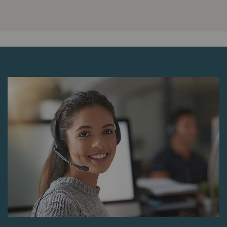
verileri oluşturmak için
kullanılır.
Harici
Dış içerik: Belirli işlevlerin amacı diğer web
sitelerinde (YouTube, Google Haritalar)
yayınlanan içerik veya teklifleri (örn. videolar,
kartlar) web sitemizde de görüntülemek ve
çoğaltmaktır.
Ad ve
Amaç
Süre
Tip
soyadı
YouTube
Sayfalarımıza video
1 yıl
HTTP
yerleştirmek için
YouTube kullanımına
izin verir. YouTube'un