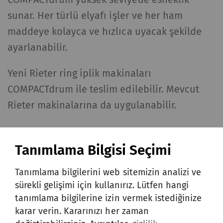
sunar. Her türlü elyafı işler ve her ham
maddeye kolayca ve hızlıca uyacak şekilde
ayarlanabilir.
Yeni Rieter ring iplik makinaları
COMPACTdrum ile teslim edilebilir. Mevcut
Rieter makinalarına da uygulanabilir.
SATIŞ SONRASI
Tanımlama Bilgisi Seçimi
Tanımlama bilgilerini web sitemizin analizi ve
sürekli gelişimi için kullanırız. Lütfen hangi
tanımlama bilgilerine izin vermek istediğinize
karar verin. Kararınızı her zaman