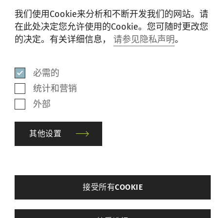
我们使用Cookie来分析和不断开发我们的网站。请
在此处决定您允许使用的Cookie。您可随时更改您
的决定。有关详细信息，
请参见隐私声明
。
必需的
含 40% 再生棉的 Birla Excel 纤维混纺纱，纱线不匀率
统计和营销
表现十分优异。
外部
生产优质再生纱的可持续解决
其他设置
方案
用可持续生产的纤维素纤维替代原生棉，可
显著提升纱线质量、纺纱性能、后道加工效
back
接受所有COOKIE
果及最终产品的品质。这是借助新型纤维打
其他设置
造更具可持续性产品的可行方式之一。