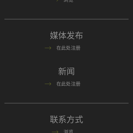
据从浏览器（至少是您的
IP地址）传输到外部服务
器。 立达无法对这一项
动作加以管控 更多相关
媒体发布
信息，请参阅谷歌
Privacy policy
和
Cookie
在此处注册
policy
。
新闻
在此处注册
联系方式
浏览