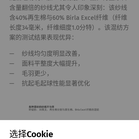
含量翻倍的纱线尤其令人印象深刻：该纱线
含40%再生棉与60% Birla Excel纤维（纤维
长度34毫米，纤维细度1.0分特）。该混纺方
案的测试结果表现优异：
纱线均匀度明显改善，
面料平整度大幅提升，
毛羽更少，
抗起毛起球性能显著优化
选择Cookie