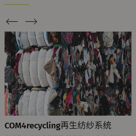
关和对其具有吸引力的广告，从而为发布商和第三
方广告商创造更多价值。
名称
Purpose
目
Type
的
_ga
注册唯一ID。用于生成统
2
HTTP
G
计数据，分析用户在网站
年
上的行为。
_gat_XXX
歌分析会话Cookie
每
HTTP
G
次
会
话
_gid
注册唯一ID。用于生成统
1
HTTP
G
COM4recycling再生纺纱系统
计数据，分析用户在网站
day
上的行为。