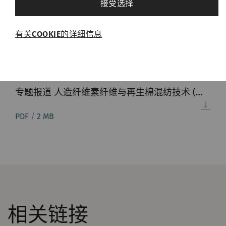
接受选择
必需的
下载完整报告
有关COOKIE的详细信息
必需的Cookie可启用页面导航和网站安全区域访问
等基本功能，帮助网站正常运行。没有这些
Cookie，网站将无法正常运行。
专题报道 人造纤维素纤维与再生棉混纺技术 (英文)
名称
Purpose
目
的
PDF
/
2 MB
rieter_cookie_consent
保存用户的Cookie设置
1
年
统计和营销
统计Cookie可匿名收集和报告信息，帮助我们了解
访问者如何与网页交互。营销Cookie可用于跟踪网
相关链接
站上的访问者。 这样做的目的是显示与单独用户相