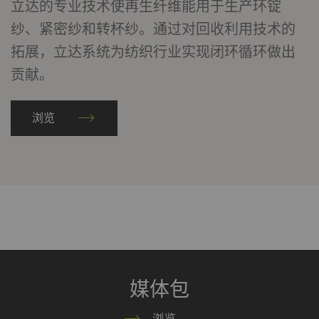
立达的专业技术使再生纤维能用于生产环锭
_ga_XXX
注册唯一ID。用于生成统
2
HTTP
G
纱、紧密纱和转杯纱。通过对回收利用技术的
计数据，分析用户在网站
年
拓展，立达系统为纺织行业实现闭环循环做出
上的行为。
贡献。
外部
浏览
外部内容：一些功能的用途 是在我们的网站上显示
和转载在其他网站（优酷视频、谷歌地图）上发布
的内容（如视频、卡片）。
名称
Purpose
目
Type
提
的
YouTube
允许优酷在我们的页面上
1
HTTP
Go
嵌入视频。 请注意，如
年
媒体包
果您激活此选项，优酷将
自动设置cookie 并将数
浏览