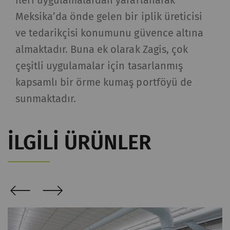
analizine olanak
Meksika’da önde gelen bir iplik üreticisi
sağlayan istatistiksel
ve tedarikçisi konumunu güvence altına
verileri oluşturmak için
almaktadır. Buna ek olarak Zagis, çok
kullanılır.
çeşitli uygulamalar için tasarlanmış
_ga_XXX
Eşsiz bir kimlik
2 yıl
HTTP
kapsamlı bir örme kumaş portföyü de
kaydeder. Web sitesinde
sunmaktadır.
kullanıcı davranışının
analizine olanak
sağlayan istatistiksel
İLGILI ÜRÜNLER
verileri oluşturmak için
kullanılır.
Harici
Dış içerik: Belirli işlevlerin amacı diğer web
sitelerinde (YouTube, Google Haritalar)