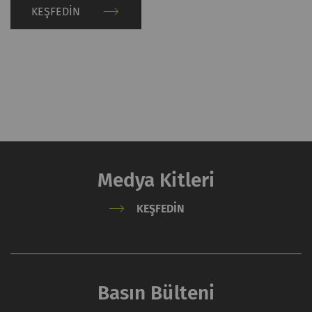
KEŞFEDIN
IP adresinizi) harici
sunucuya aktarır.
Rieter'in bu eylem
üzerinde hiçbir kontrolü
yoktur. Daha fazla bilgi
için lütfen Google
Privacy policy
ve
Cookie
policy
'lerine bakın.
Medya Kitleri
KEŞFEDIN
Basın Bülteni