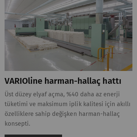
yayınlanan içerik veya teklifleri (örn. videolar,
kartlar) web sitemizde de görüntülemek ve
çoğaltmaktır.
Ad ve
Amaç
Süre
Tip
soyadı
YouTube
Sayfalarımıza video
1 yıl
HTTP
yerleştirmek için
YouTube kullanımına
VARIOline harman-hallaç hattı
izin verir. YouTube'un
otomatik olarak
Üst düzey elyaf açma, %40 daha az enerji
çerezleri ayarlayıp
tüketimi ve maksimum iplik kalitesi için akıllı
verileri aktaracağını
lütfen unutmayın Bu
özelliklere sahip değişken harman-hallaç
seçeneği
konsepti.
etkinleştirirseniz
tarayıcınızı (en azından