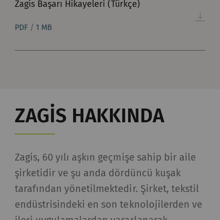
Zagis Başarı Hikayeleri (Türkçe)
Ad ve
Amaç
Süre
Tip
PDF
/
1 MB
soyadı
_ga
Eşsiz bir kimlik
2 yıl
HTTP
kaydeder. Web sitesinde
kullanıcı davranışının
analizine olanak
ZAGIS HAKKINDA
sağlayan istatistiksel
verileri oluşturmak için
kullanılır.
Zagis, 60 yılı aşkın geçmişe sahip bir aile
_gat_XXX
Google Analytics Oturum
per
HTTP
Tanımlama Bilgisi
session
şirketidir ve şu anda dördüncü kuşak
tarafından yönetilmektedir. Şirket, tekstil
_gid
Eşsiz bir kimlik
1 day
HTTP
endüstrisindeki en son teknolojilerden ve
kaydeder. Web sitesinde
kullanıcı davranışının
ileri uygulamalardan yararlanarak