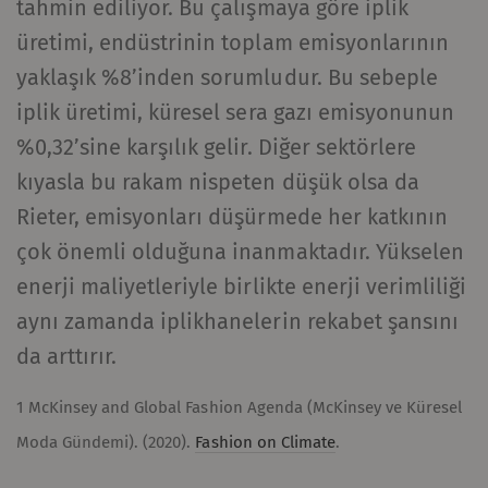
tahmin ediliyor. Bu çalışmaya göre iplik
YouTube
Sayfalarımıza video
1 yıl
HTTP
üretimi, endüstrinin toplam emisyonlarının
yerleştirmek için
yaklaşık %8’inden sorumludur. Bu sebeple
YouTube kullanımına
iplik üretimi, küresel sera gazı emisyonunun
izin verir. YouTube'un
otomatik olarak
%0,32’sine karşılık gelir. Diğer sektörlere
çerezleri ayarlayıp
kıyasla bu rakam nispeten düşük olsa da
verileri aktaracağını
Rieter, emisyonları düşürmede her katkının
lütfen unutmayın Bu
çok önemli olduğuna inanmaktadır. Yükselen
seçeneği
etkinleştirirseniz
enerji maliyetleriyle birlikte enerji verimliliği
tarayıcınızı (en azından
aynı zamanda iplikhanelerin rekabet şansını
IP adresinizi) harici
da arttırır.
sunucuya aktarır.
Rieter'in bu eylem
1 McKinsey and Global Fashion Agenda (McKinsey ve Küresel
üzerinde hiçbir kontrolü
Moda Gündemi). (2020).
Fashion on Climate
.
yoktur. Daha fazla bilgi
için lütfen Google