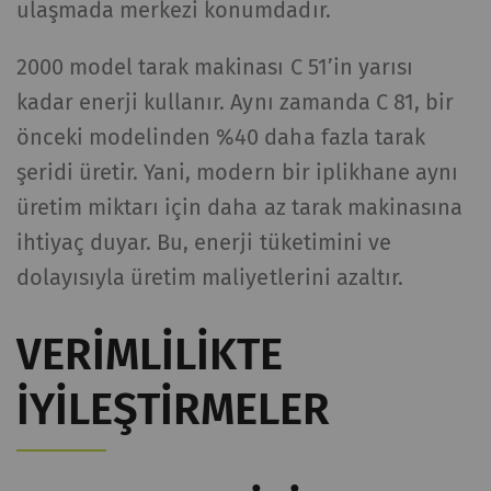
ulaşmada merkezi konumdadır.
kullanıcı davranışının
analizine olanak
2000 model tarak makinası C 51’in yarısı
sağlayan istatistiksel
verileri oluşturmak için
kadar enerji kullanır. Aynı zamanda C 81, bir
kullanılır.
önceki modelinden %40 daha fazla tarak
şeridi üretir. Yani, modern bir iplikhane aynı
_gat_XXX
Google Analytics Oturum
per
HTTP
Tanımlama Bilgisi
session
üretim miktarı için daha az tarak makinasına
ihtiyaç duyar. Bu, enerji tüketimini ve
_gid
Eşsiz bir kimlik
1 day
HTTP
dolayısıyla üretim maliyetlerini azaltır.
kaydeder. Web sitesinde
kullanıcı davranışının
VERIMLILIKTE
analizine olanak
sağlayan istatistiksel
IYILEŞTIRMELER
verileri oluşturmak için
kullanılır.
_ga_XXX
Eşsiz bir kimlik
2 yıl
HTTP