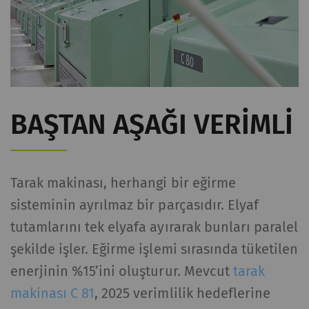
İstatistik ve pazarlama
İstatistiksel tanımlama bilgileri, anonim olarak
bilgi toplayıp raporlayarak ziyaretçilerin web
sayfalarıyla nasıl etkileşim kurduğunu
anlamamıza yardımcı olur. Web sitelerindeki
BAŞTAN AŞAĞI VERIMLI
ziyaretçileri takip etmek için pazarlama
tanımlama bilgileri kullanılır. Burada amaç, her
bir kullanıcıyla alakalı, ilgi çekici reklamlar
göstermektir. Bu nedenle yayıncılar ve üçüncü
Tarak makinası, herhangi bir eğirme
taraf reklamverenler için daha değerlidir.
sisteminin ayrılmaz bir parçasıdır. Elyaf
tutamlarını tek elyafa ayırarak bunları paralel
Ad ve
Amaç
Süre
Tip
şekilde işler. Eğirme işlemi sırasında tüketilen
soyadı
enerjinin %15’ini oluşturur. Mevcut
tarak
_ga
Eşsiz bir kimlik
2 yıl
HTTP
makinası C 81
, 2025 verimlilik hedeflerine
kaydeder. Web sitesinde