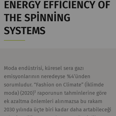
ENERGY EFFICIENCY OF
kaydeder. Web sitesinde
kullanıcı davranışının
THE SPINNING
analizine olanak
sağlayan istatistiksel
SYSTEMS
verileri oluşturmak için
kullanılır.
Harici
Dış içerik: Belirli işlevlerin amacı diğer web
Moda endüstrisi, küresel sera gazı
sitelerinde (YouTube, Google Haritalar)
yayınlanan içerik veya teklifleri (örn. videolar,
emisyonlarının neredeyse %4’ünden
kartlar) web sitemizde de görüntülemek ve
sorumludur. “Fashion on Climate” (İklimde
çoğaltmaktır.
1
moda) (2020)
raporunun tahminlerine göre
ek azaltma önlemleri alınmazsa bu rakam
Ad ve
Amaç
Süre
Tip
2030 yılında üçte biri kadar daha artabileceği
soyadı