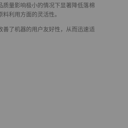
品质量影响极小的情况下显著降低落棉
原料利用方面的灵活性。
频、谷歌地图）上发布
改善了机器的用户友好性，从而迅速适
。
Type
提供商
HTTP
Google