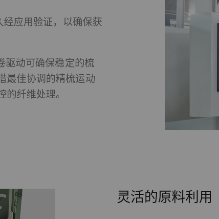
块久经应用验证，以确保获
收集和报告信息，帮助我们了解访问者如何与网页交互。营销C
样做的目的是显示与单独用户相关和对其具有吸引力的广告
值。
棉卷驱动可确保稳定的梳
urpose
目的
借最佳协调的精梳运动
控的纤维处理。
册唯一ID。用于生成统计数据，分析用户在网站上
2 年
的行为。
分析会话Cookie
每次会
册唯一ID。用于生成统计数据，分析用户在网站上
1 day
的行为。
册唯一ID。用于生成统计数据，分析用户在网站上
2 年
灵活的原料利用
的行为。