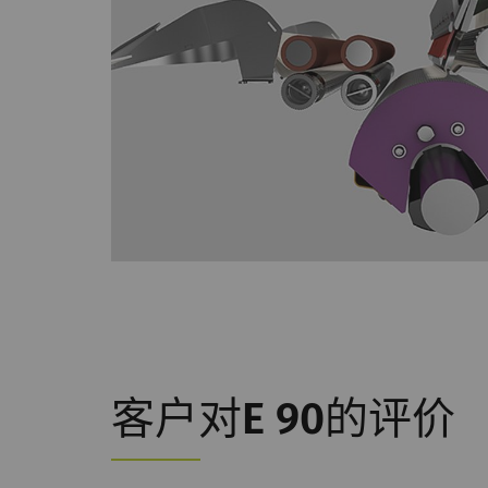
外部
外部内容：一些功能
的内容（如视频、卡
名称
P
YouTube
允
激
器
法
Pr
客户对E 90的评价