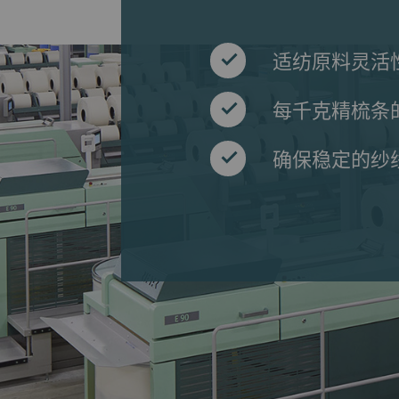
适纺原料灵活
每千克精梳条
确保稳定的纱