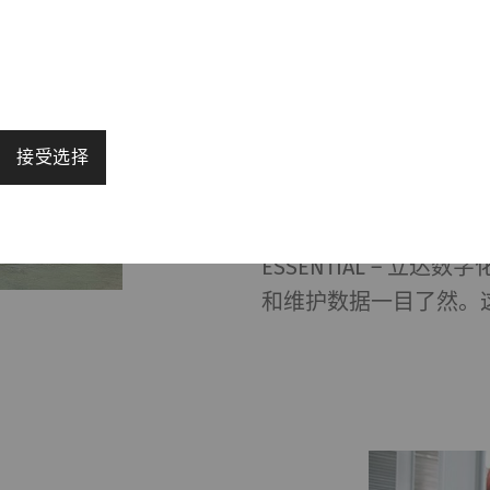
产能、原料利用率以及
每千克精梳棉条的生产成
达到100公斤，速度达
接受选择
精准的换筒和换卷系统使E
时，也能够可靠、高效
ESSENTIAL – 
启用页面导航和网站安全区域访问等基本功能，帮助网站正常
和维护数据一目了然。
法正常运行。
Purpose
目的
保存用户的Cookie设置
1 年