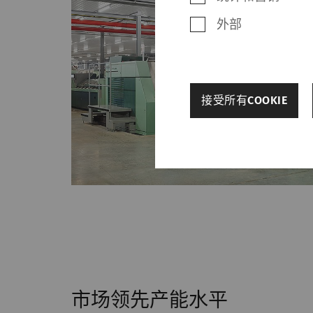
外部
back
接受所有COOKIE
其他设置
必需的
必需的Cookie可
Cookie，网站将无
名称
rieter_cookie_consent
市场领先产能水平