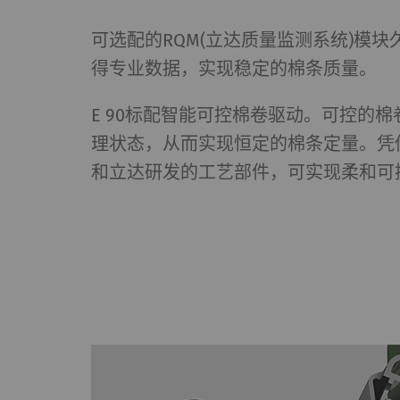
统计和营销
可选配的RQM(立达质量监测系统)模
统计Cookie可匿名
站上的访问者。 这
得专业数据，实现稳定的棉条质量。
方广告商创造更多价
E 90标配智能可控棉卷驱动。可控的
名称
P
理状态，从而实现恒定的棉条定量。凭
和立达研发的工艺部件，可实现柔和可
_ga
注
_gat_XXX
歌
_gid
注
_ga_XXX
注