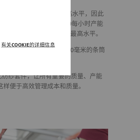
能耗经济性均达到市场最高水平，因此
本达到最低。精梳机E 90每小时产能
600钳次/分，产能达到市场最高水平。
有关COOKIE的详细信息
 90即使在配备直径1 200毫米的条筒
地运行。
立达数字化纺纱套件，让所有重要的质量、产能
运行。没有这些
这样便于高效管理成本和质量。
Type
提供商
HTTP
Rieter