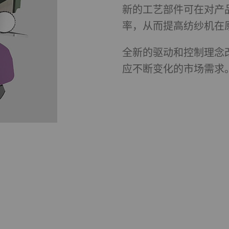
新的工艺部件可在对产
率，从而提高纺纱机在
的用途 是在我们的网站上显示和转载在其他网站（优酷视
片）。
全新的驱动和控制理念
应不断变化的市场需求
urpose
目的
许优酷在我们的页面上嵌入视频。 请注意，如果您
1 年
活此选项，优酷将自动设置cookie 并将数据从浏览
（至少是您的IP地址）传输到外部服务器。 立达无
对这一项动作加以管控 更多相关信息，请参阅谷歌
ivacy policy
和
Cookie policy
。