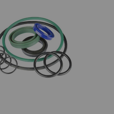
HTTP
Google
HTTP
Google
ote (z.B. Videos,
erden, auch auf
it
Typ
Anbieter