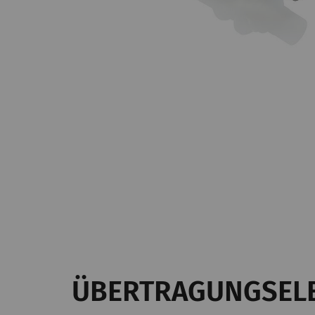
Statistiken und 
Statistik-Cookies he
interagieren, indem
Cookies werden verwe
zeigen, die relevant
Publisher und werbet
Name
B
_ga
Re
st
de
er
ÜBERTRAGUNGSEL
_gat_XXX
Go