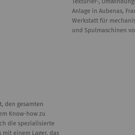
Texturier-, Umwindung
Anlage in Aubenas, Fran
Werkstatt für mechanis
und Spulmaschinen von
ebt, den gesamten
inem Know-how zu
h die spezialisierte
 mit einem Lager, das