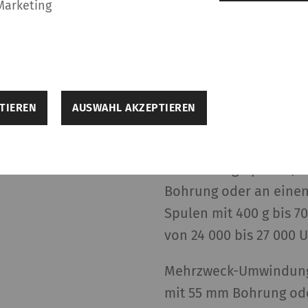
Marketing
TIEREN
AUSWAHL AKZEPTIEREN
ellungen
Umwindungsspindel, an
Bohrung oder an einen 
elfen dabei, eine Webseite nutzbar zu machen, indem
Spulen mit 400 g bis 
Seitennavigation und Zugriff auf sichere Bereiche de
seite kann ohne diese Cookies nicht richtig funktioni
von 24 000 bis 27 000 
Mehrzweck-Umwindungs
Beschreibung
Gültigke
mit 55 mm Bohrung ode
Speichert die Cookie-Consent-Einstellungen des
1 Jahr