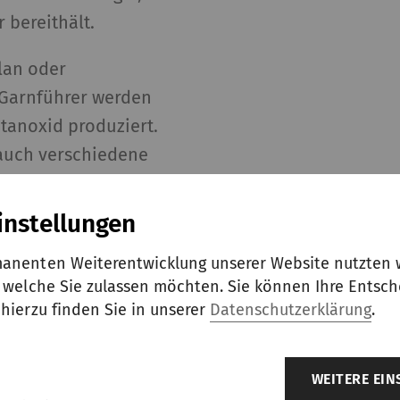
 bereithält.
lan oder
 Garnführer werden
tanoxid produziert.
auch verschiedene
iamantpoliert,
s die Kunden wünschen:
instellungen
Bedarf.
anenten Weiterentwicklung unserer Website nutzten w
aus Sonderteile nach
, welche Sie zulassen möchten. Sie können Ihre Entsch
 hierzu finden Sie in unserer
Datenschutzerklärung
.
eln oder in Serie. Für
n Materialien wie unter
d oder Wolframkarbid
WEITERE EI