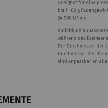
Geeignet für eine gros
Nutzers
bis 1 100 g Fadengewic
24 000 U/min.
Marketing
lfen Webseiten-Besitzern zu verstehen, wie Besucher 
Individuell anpassbar
 Informationen anonym gesammelt und gemeldet werde
während des Bremsens
ndet, um Besuchern auf Webseiten zu folgen. Die Absi
 und ansprechend für den einzelnen Benutzer und daher
Der Durchmesser der Ei
reibende Drittparteien sind.
Durchmesser der Riem
sind anpassbar an alle
eschreibung
Gültigke
gistriert eine eindeutige ID. Wird verwendet, um
2 Jahre
atistische Daten zu generieren, die die Analyse
s Benutzerverhaltens auf der Website
möglichen.
EMENTE
ogle Analytics Session Cookie
Session