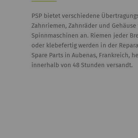
_gid
Re
PSP bietet verschiedene Übertragung
st
Zahnriemen, Zahnräder und Gehäuse 
de
Spinnmaschinen an. Riemen jeder Bre
er
oder klebefertig werden in der Repara
_ga_XXX
Re
Spare Parts in Aubenas, Frankreich, he
st
innerhalb von 48 Stunden versandt.
de
er
Externe Inhalte
Externer Inhalt: Der 
Karten), die auf and
unserer Website anzu
Name
B