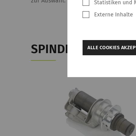
zur Auswahl.
Statistiken und 
Externe Inhalte
zurück
SPINDELN
ALLE COOKIES AKZEP
Weitere Einst
Benötigt
Notwendige Cookies h
Grundfunktionen wie 
ermöglichen. Die Web
Name
rieter_cookie_consent