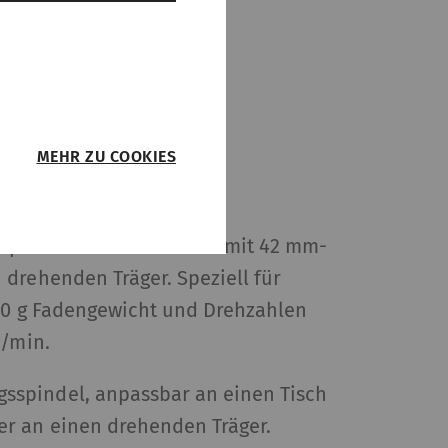
MEHR ZU COOKIES
passbar an einen Tisch mit 42 mm-
drehenden Träger. Speziell für
 sie
700 g Fadengewicht und Drehzahlen
r Webseite
eren.
U/min.
spindel, anpassbar an einen Tisch
it
Typ
Anbieter
r an einen drehenden Träger.
HTTP
Rieter