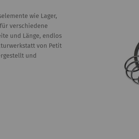
gistriert eine eindeutige ID. Wird verwendet, um
1 Tag
selemente wie Lager,
atistische Daten zu generieren, die die Analyse
für verschiedene
s Benutzerverhaltens auf der Website
ite und Länge, endlos
möglichen.
turwerkstatt von Petit
gistriert eine eindeutige ID. Wird verwendet, um
2 Jahre
rgestellt und
atistische Daten zu generieren, die die Analyse
s Benutzerverhaltens auf der Website
möglichen.
Zweck bestimmter Funktionen ist es, Inhalte oder Angeb
eren Websites (YouTube, Google Maps) veröffentlicht w
zeigen – und zu reproduzieren
eschreibung
Gültigke