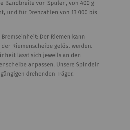
se Bandbreite von Spulen, von 400 g
ht, und für Drehzahlen von 13 000 bis
mit Webseiten
e Bremseinheit: Der Riemen kann
n. Marketing-
 der Riemenscheibe gelöst werden.
cht ist, Anzeigen zu
 wertvoller für
nheit lässt sich jeweils an den
enscheibe anpassen. Unsere Spindeln
 gängigen drehenden Träger.
it
Typ
Anbieter
HTTP
Google
HTTP
Google