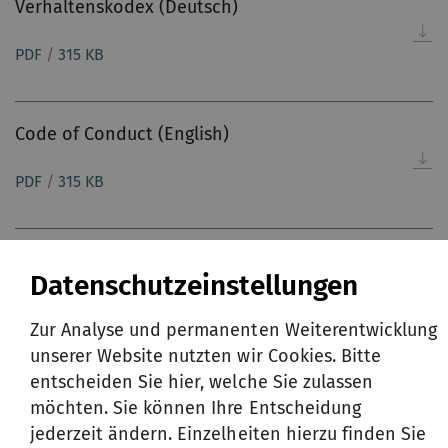
Verhaltenskodex (Deutsch)
PDF
/
315 KB
Code of Conduct (English)
PDF
/
315 KB
Datenschutzeinstellungen
Umwelt-, Gesundheits- und
Zur Analyse und permanenten Weiterentwicklung
Sicherheitsrichtlinie
unserer Website nutzten wir Cookies. Bitte
entscheiden Sie hier, welche Sie zulassen
möchten. Sie können Ihre Entscheidung
Rieter EHS Policy (Englisch)
jederzeit ändern. Einzelheiten hierzu finden Sie