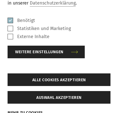
in unserer
Datenschutzerklärung
.
PDF
/
936 KB
Benötigt
Statistiken und Marketing
Externe Inhalte
Menschenrechtsrichtlinie
WEITERE EINSTELLUNGEN
Rieter Human Rights Policy (Deutsch)
PDF
/
217 KB
zurück
ALLE COOKIES AKZEPTIEREN
Weitere Einstellungen
Rieter Human Rights Policy (Englisch)
AUSWAHL AKZEPTIEREN
Benötigt
PDF
/
3 MB
MEHR ZU COOKIES