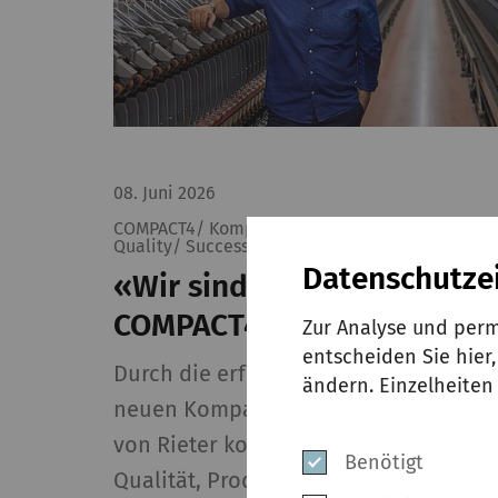
08. Juni 2026
COMPACT4/ Kompaktspinnen/ Produktivität/
Quality/ Success Story
Datenschutze
«Wir sind begeistert von
COMPACT4»
Zur Analyse und perm
entscheiden Sie hier
Durch die erfolgreiche Integration de
ändern. Einzelheiten
neuen Kompaktierlösung COMPACT4
von Rieter konnte Burteks Tekstil sein
Benötigt
Qualität, Produktivität und