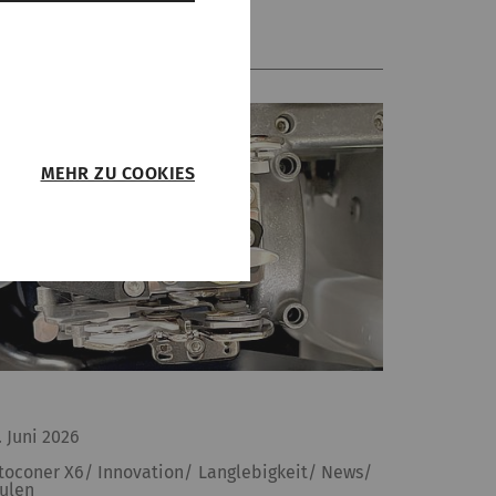
MEHR ZU COOKIES
 sie
r Webseite
eren.
. Juni 2026
it
Typ
Anbieter
toconer X6/ Innovation/ Langlebigkeit/ News/
HTTP
Rieter
ulen