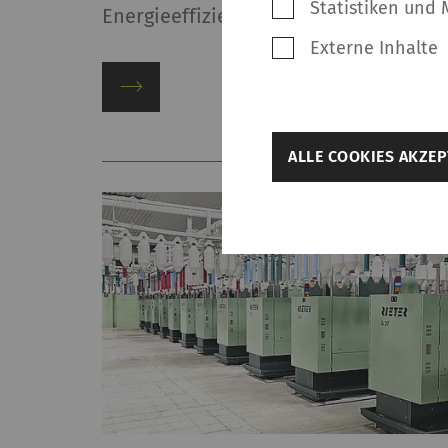
Statistiken und 
Energieeffizienz signifikant steigern.
Externe Inhalte
zurück
ALLE COOKIES AKZEP
Weitere Einst
Benötigt
Notwendige Cookies h
Grundfunktionen wie 
ermöglichen. Die Web
Name
rieter_cookie_consent