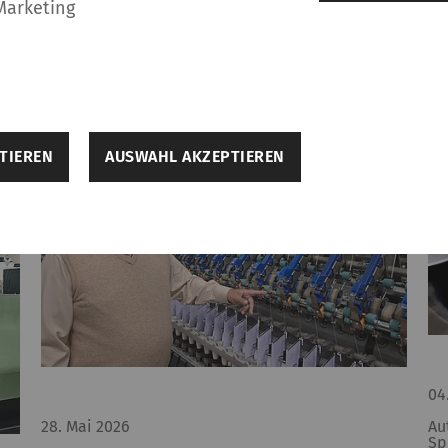
Marketing
TIEREN
AUSWAHL AKZEPTIEREN
ellungen
elfen dabei, eine Webseite nutzbar zu machen, indem
Seitennavigation und Zugriff auf sichere Bereiche de
seite kann ohne diese Cookies nicht richtig funktioni
04
Beschreibung
Gültigke
28. Mai 2026
Au
Speichert die Cookie-Consent-Einstellungen des
1 Jahr
Sp