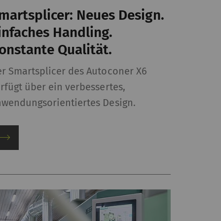
martsplicer: Neues Design.
infaches Handling.
onstante Qualität.
mit Webseiten
n. Marketing-
r Smartsplicer des Autoconer X6
cht ist, Anzeigen zu
rfügt über ein verbessertes,
 wertvoller für
wendungsorientiertes Design.
it
Typ
Anbieter
HTTP
Google
HTTP
Google