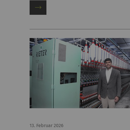
_gid
Re
st
de
er
_ga_XXX
Re
st
de
er
Externe Inhalte
Externer Inhalt: Der 
Karten), die auf and
unserer Website anzu
13. Februar 2026
Name
B