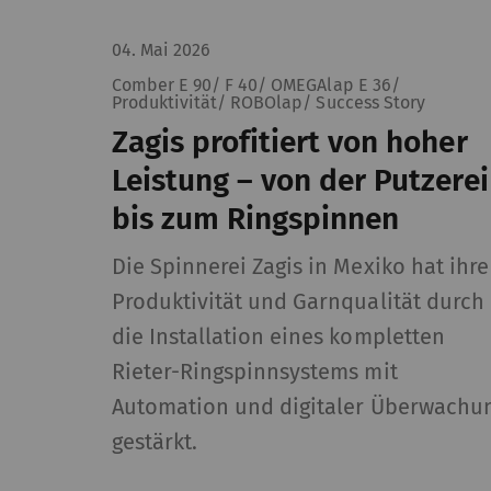
04. Mai 2026
Statistiken und 
Comber E 90/ F 40/ OMEGAlap E 36/
Produktivität/ ROBOlap/ Success Story
Statistik-Cookies he
Zagis profitiert von hoher
interagieren, indem
Leistung – von der Putzerei
Cookies werden verwe
zeigen, die relevant
bis zum Ringspinnen
Publisher und werbet
Die Spinnerei Zagis in Mexiko hat ihre
Name
B
Produktivität und Garnqualität durch
die Installation eines kompletten
_ga
Re
Rieter-Ringspinnsystems mit
st
de
Automation und digitaler Überwachu
er
gestärkt.
_gat_XXX
Go