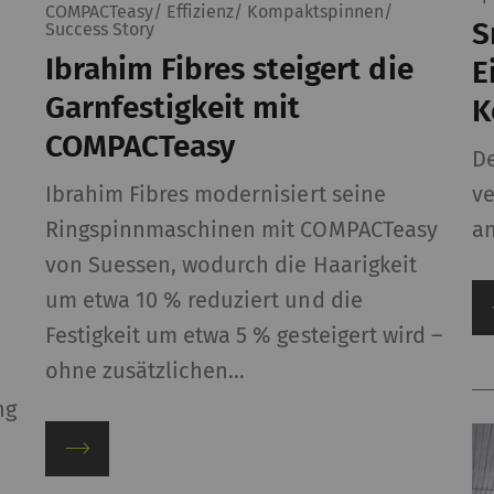
COMPACTeasy/ Effizienz/ Kompaktspinnen/
Nutzers
S
Success Story
Ibrahim Fibres steigert die
E
Marketing
Garnfestigkeit mit
K
lfen Webseiten-Besitzern zu verstehen, wie Besucher 
COMPACTeasy
 Informationen anonym gesammelt und gemeldet werde
De
ndet, um Besuchern auf Webseiten zu folgen. Die Absi
Ibrahim Fibres modernisiert seine
ve
 und ansprechend für den einzelnen Benutzer und daher
Ringspinnmaschinen mit COMPACTeasy
an
reibende Drittparteien sind.
von Suessen, wodurch die Haarigkeit
eschreibung
Gültigke
um etwa 10 % reduziert und die
Festigkeit um etwa 5 % gesteigert wird –
gistriert eine eindeutige ID. Wird verwendet, um
2 Jahre
ohne zusätzlichen…
atistische Daten zu generieren, die die Analyse
s Benutzerverhaltens auf der Website
ng
möglichen.
ogle Analytics Session Cookie
Session