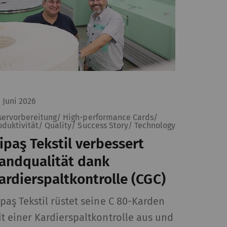
. Juni 2026
servorbereitung/ High-performance Cards/
oduktivität/ Quality/ Success Story/ Technology
ipaş Tekstil verbessert
andqualität dank
ardierspaltkontrolle (CGC)
paş Tekstil rüstet seine C 80-Karden
t einer Kardierspaltkontrolle aus und