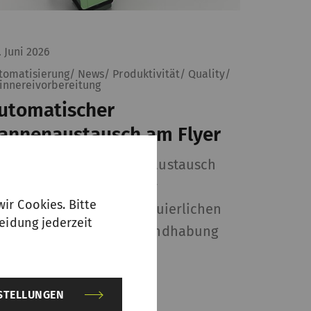
. Juni 2026
tomatisierung/ News/ Produktivität/ Quality/
innereivorbereitung
utomatischer
annenaustausch am Flyer
er automatische Kannenaustausch
ischen Strecke und Flyer
ir Cookies. Bitte
währleistet einen kontinuierlichen
eidung jederzeit
etrieb ohne manuelle Handhabung
er Kannen.
NSTELLUNGEN