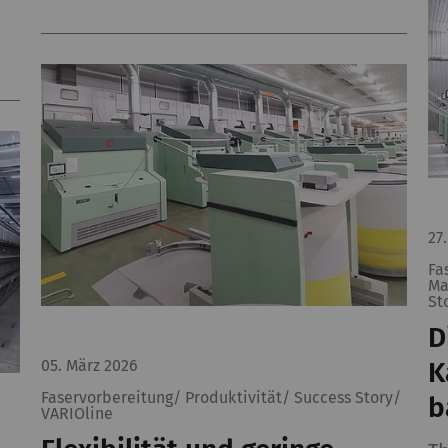
gistriert eine eindeutige ID. Wird verwendet, um
1 Tag
atistische Daten zu generieren, die die Analyse
s Benutzerverhaltens auf der Website
möglichen.
gistriert eine eindeutige ID. Wird verwendet, um
2 Jahre
atistische Daten zu generieren, die die Analyse
s Benutzerverhaltens auf der Website
27
möglichen.
Fa
Ma
St
Zweck bestimmter Funktionen ist es, Inhalte oder Angeb
D
eren Websites (YouTube, Google Maps) veröffentlicht w
05. März 2026
K
zeigen – und zu reproduzieren
Faservorbereitung/ Produktivität/ Success Story/
b
VARIOline
eschreibung
Gültigke