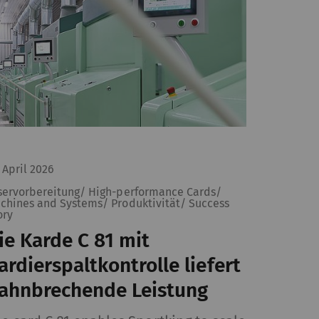
HTTP
Google
HTTP
Google
. April 2026
servorbereitung/ High-performance Cards/
chines and Systems/ Produktivität/ Success
ory
ote (z.B. Videos,
ie Karde C 81 mit
erden, auch auf
ardierspaltkontrolle liefert
ahnbrechende Leistung
it
Typ
Anbieter