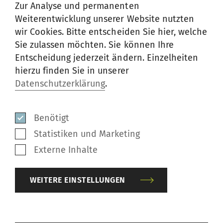
Zur Analyse und permanenten
Weiterentwicklung unserer Website nutzten
wir Cookies. Bitte entscheiden Sie hier, welche
Sie zulassen möchten. Sie können Ihre
Entscheidung jederzeit ändern. Einzelheiten
hierzu finden Sie in unserer
Datenschutzerklärung
.
Com4recycling: Die erste Lizenz
für Recyclinggarne
Benötigt
Statistiken und Marketing
Entdecken Sie Rieters Com4-Lizenzen für
Externe Inhalte
qualitativ überlegene, umweltfreundliche
Garne. Erleben Sie die Innovationskraft
WEITERE EINSTELLUNGEN
hinter der Lizenz für Recyclinggarne, die den
Weg in Richtung einer grüneren