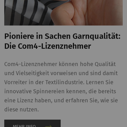
Statistiken und Marketing
Statistik-Cookies helfen Webseiten-Besitzern
zu verstehen, wie Besucher mit Webseiten
Pioniere in Sachen Garnqualität:
interagieren, indem Informationen anonym
Die Com4-Lizenznehmer
gesammelt und gemeldet werden. Marketing-
Cookies werden verwendet, um Besuchern auf
Webseiten zu folgen. Die Absicht ist, Anzeigen
Com4-Lizenznehmer können hohe Qualität
zu zeigen, die relevant und ansprechend für
und Vielseitigkeit vorweisen und sind damit
den einzelnen Benutzer und daher wertvoller
Vorreiter in der Textilindustrie. Lernen Sie
für Publisher und werbetreibende
innovative Spinnereien kennen, die bereits
Drittparteien sind.
eine Lizenz haben, und erfahren Sie, wie sie
diese nutzen.
Name
Beschreibung
Gültigkeit
Typ
_ga
Registriert eine
2 Jahre
HT
MEHR INFO