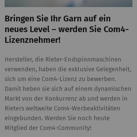
Benutzerverhaltens auf
der Website
Bringen Sie Ihr Garn auf ein
ermöglichen.
neues Level – werden Sie Com4-
_ga_XXX
Registriert eine
2 Jahre
HT
Lizenznehmer!
eindeutige ID. Wird
verwendet, um
Hersteller, die Rieter-Endspinnmaschinen
statistische Daten zu
generieren, die die
verwenden, haben die exklusive Gelegenheit,
Analyse des
sich um eine Com4-Lizenz zu bewerben.
Benutzerverhaltens auf
Damit heben sie sich auf einem dynamischen
der Website
Markt von der Konkurrenz ab und werden in
ermöglichen.
Rieters weltweite Com4-Werbeaktivitäten
Externe Inhalte
eingebunden. Werden Sie noch heute
Mitglied der Com4-Community!
Externer Inhalt: Der Zweck bestimmter
Funktionen ist es, Inhalte oder Angebote (z.B.