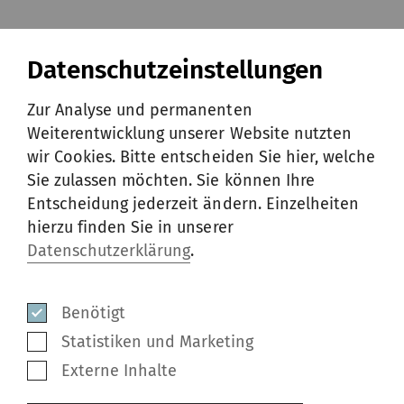
Geschäftsbericht 2021
Datenschutzeinstellungen
PDF
/
2 MB
Zur Analyse und permanenten
Weiterentwicklung unserer Website nutzten
wir Cookies. Bitte entscheiden Sie hier, welche
Kurzbericht 2021
Sie zulassen möchten. Sie können Ihre
Entscheidung jederzeit ändern. Einzelheiten
PDF
/
183 KB
hierzu finden Sie in unserer
Datenschutzerklärung
.
Halbjahresbericht 2021
Benötigt
PDF
/
181 KB
Statistiken und Marketing
Externe Inhalte