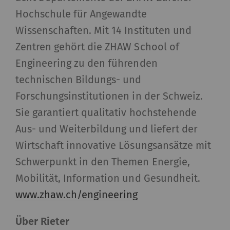
Statistik-Cookies helfen Webseiten-Besitzern zu
Hochschule für Angewandte
verstehen, wie Besucher mit Webseiten
Wissenschaften. Mit 14 Instituten und
interagieren, indem Informationen anonym
Zentren gehört die ZHAW School of
gesammelt und gemeldet werden. Marketing-
Cookies werden verwendet, um Besuchern auf
Engineering zu den führenden
Webseiten zu folgen. Die Absicht ist, Anzeigen zu
technischen Bildungs- und
zeigen, die relevant und ansprechend für den
Forschungsinstitutionen in der Schweiz.
einzelnen Benutzer und daher wertvoller für
Sie garantiert qualitativ hochstehende
Publisher und werbetreibende Drittparteien
sind.
Aus- und Weiterbildung und liefert der
Wirtschaft innovative Lösungsansätze mit
Name
Beschreibung
Gültigkeit
Typ
Schwerpunkt in den Themen Energie,
Mobilität, Information und Gesundheit.
_ga
Registriert eine
2 Jahre
HT
www.zhaw.ch/engineering
eindeutige ID. Wird
verwendet, um
Über Rieter
statistische Daten zu