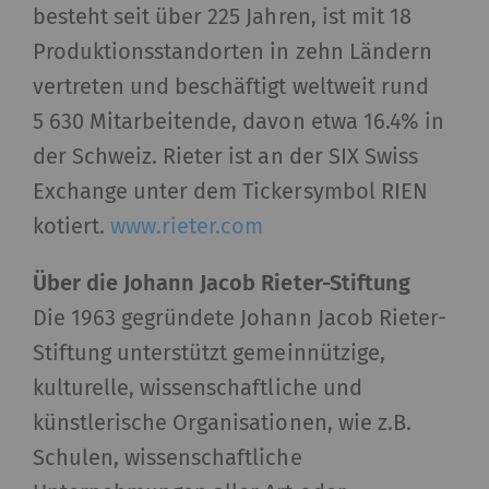
besteht seit über 225 Jahren, ist mit 18
_ga_XXX
Registriert eine
2 Jahre
HT
Produktionsstandorten in zehn Ländern
eindeutige ID. Wird
vertreten und beschäftigt weltweit rund
verwendet, um
5 630 Mitarbeitende, davon etwa 16.4% in
statistische Daten zu
generieren, die die
der Schweiz. Rieter ist an der SIX Swiss
Analyse des
Exchange unter dem Tickersymbol RIEN
Benutzerverhaltens auf
kotiert.
www.rieter.com
der Website
ermöglichen.
Über die Johann Jacob Rieter-Stiftung
Die 1963 gegründete Johann Jacob Rieter-
Externe Inhalte
Stiftung unterstützt gemeinnützige,
Externer Inhalt: Der Zweck bestimmter
kulturelle, wissenschaftliche und
Funktionen ist es, Inhalte oder Angebote (z.B.
künstlerische Organisationen, wie z.B.
Videos, Karten), die auf anderen Websites
Schulen, wissenschaftliche
(YouTube, Google Maps) veröffentlicht werden,
auch auf unserer Website anzuzeigen – und zu