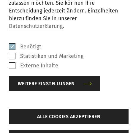
zulassen möchten. Sie können Ihre
PDF
/
142 KB
Entscheidung jederzeit ändern. Einzelheiten
hierzu finden Sie in unserer
Datenschutzerklärung
.
Benötigt
Statistiken und Marketing
Externe Inhalte
WEITERE EINSTELLUNGEN
zurück
ALLE COOKIES AKZEPTIEREN
Relindis Wieser
Weitere Einstellungen