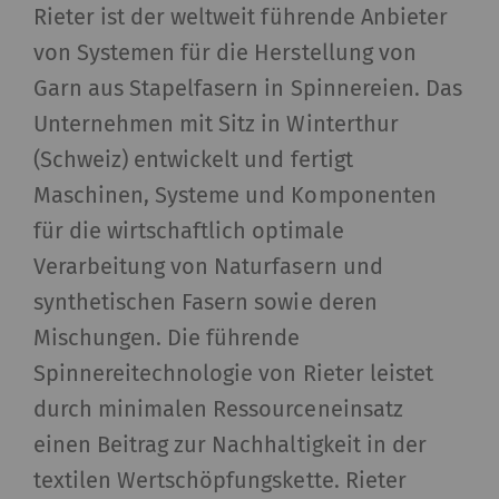
generieren, die die
Rieter ist der weltweit führende Anbieter
Analyse des
von Systemen für die Herstellung von
Benutzerverhaltens auf
Garn aus Stapelfasern in Spinnereien. Das
der Website
Unternehmen mit Sitz in Winterthur
ermöglichen.
(Schweiz) entwickelt und fertigt
_gat_XXX
Google Analytics Session
Session
HT
Maschinen, Systeme und Komponenten
Cookie
für die wirtschaftlich optimale
_gid
Registriert eine
1 Tag
HT
Verarbeitung von Naturfasern und
eindeutige ID. Wird
synthetischen Fasern sowie deren
verwendet, um
Mischungen. Die führende
statistische Daten zu
Spinnereitechnologie von Rieter leistet
generieren, die die
Analyse des
durch minimalen Ressourceneinsatz
Benutzerverhaltens auf
einen Beitrag zur Nachhaltigkeit in der
der Website
textilen Wertschöpfungs­kette. Rieter
ermöglichen.