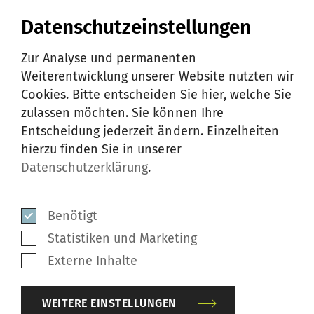
Datenschutzeinstellungen
CV Alexander A. Özbahadir
Zur Analyse und permanenten
PDF
/
93 KB
Weiterentwicklung unserer Website nutzten wir
Cookies. Bitte entscheiden Sie hier, welche Sie
zulassen möchten. Sie können Ihre
Entscheidung jederzeit ändern. Einzelheiten
hierzu finden Sie in unserer
Über
Rieter
Datenschutzerklärung
.
Rieter ist der weltweit führende Anbieter
von Systemen für die Herstellung von
Benötigt
Garn aus Stapelfasern in Spinnereien. Das
Statistiken und Marketing
Unternehmen mit Sitz in Winterthur
Externe Inhalte
(Schweiz) entwickelt und fertigt
Maschinen, Systeme und Komponenten
WEITERE EINSTELLUNGEN