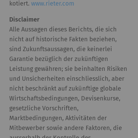
kotiert.
www.rieter.com
rieter_cookie_consent
Speichert die Cookie-
1 Jah
Consent-Einstellungen
Disclaimer
des Nutzers
Alle Aussagen dieses Berichts, die sich
Statistiken und Marketing
nicht auf historische Fakten beziehen,
sind Zukunftsaussagen, die keinerlei
Statistik-Cookies helfen Webseiten-Besitzern zu
Garantie bezüglich der zukünftigen
verstehen, wie Besucher mit Webseiten
interagieren, indem Informationen anonym
Leistung gewähren; sie beinhalten Risiken
gesammelt und gemeldet werden. Marketing-
und Unsicherheiten einschliesslich, aber
Cookies werden verwendet, um Besuchern auf
nicht beschränkt auf zukünftige globale
Webseiten zu folgen. Die Absicht ist, Anzeigen zu
Wirtschaftsbedingungen, Devisenkurse,
zeigen, die relevant und ansprechend für den
einzelnen Benutzer und daher wertvoller für
gesetzliche Vorschriften,
Publisher und werbetreibende Drittparteien
Marktbedingungen, Aktivitäten der
sind.
Mitbewerber sowie andere Faktoren, die
ausserhalb der Kontrolle des