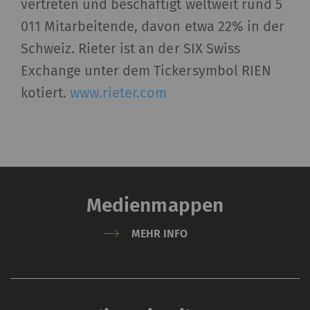
der Website
vertreten und beschäftigt weltweit rund 5
ermöglichen.
011 Mitarbeitende, davon etwa 22% in der
Schweiz. Rieter ist an der SIX Swiss
Externe Inhalte
Exchange unter dem Tickersymbol RIEN
Externer Inhalt: Der Zweck bestimmter
kotiert.
www.rieter.com
Funktionen ist es, Inhalte oder Angebote (z.B.
Videos, Karten), die auf anderen Websites
(YouTube, Google Maps) veröffentlicht werden,
auch auf unserer Website anzuzeigen – und zu
reproduzieren
Medienmappen
Name
Beschreibung
Gültigkeit
Typ
MEHR INFO
YouTube
Erlaubt die Nutzung von
1 Jahre
HT
YouTube, um Videos auf
unseren Seiten
einzubetten. Bitte