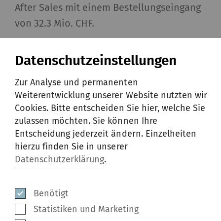
After Sales mit einem Bestellungseingang
von 32.3 Mio. CHF.
Die geringe Nachfrage nach
Datenschutzeinstellungen
Neumaschinen im dritten Quartal führte
zu einem Bestellungseingang im
Zur Analyse und permanenten
Weiterentwicklung unserer Website nutzten wir
Geschäftsbereich Machines & Systems
Cookies. Bitte entscheiden Sie hier, welche Sie
von 98.3 Mio. CHF. Rieter wird auf die
zulassen möchten. Sie können Ihre
daraus resultierende niedrige Auslastung
Entscheidung jederzeit ändern. Einzelheiten
am Standort Winterthur reagieren.
hierzu finden Sie in unserer
Entsprechende Massnahmen zur
Datenschutzerklärung
.
temporären Anpassung der Arbeitszeiten
sind in Planung.
Benötigt
Statistiken und Marketing