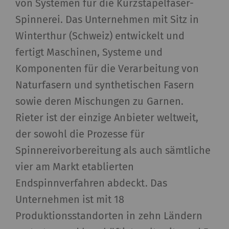
von Systemen für die Kurzstapelfaser-
_gid
Registriert eine
1 Tag
HT
Spinnerei. Das Unternehmen mit Sitz in
eindeutige ID. Wird
verwendet, um
Winterthur (Schweiz) entwickelt und
statistische Daten zu
fertigt Maschinen, Systeme und
generieren, die die
Komponenten für die Verarbeitung von
Analyse des
Naturfasern und synthetischen Fasern
Benutzerverhaltens auf
sowie deren Mischungen zu Garnen.
der Website
ermöglichen.
Rieter ist der einzige Anbieter weltweit,
der sowohl die Prozesse für
_ga_XXX
Registriert eine
2 Jahre
HT
Spinnereivorbereitung als auch sämtliche
eindeutige ID. Wird
verwendet, um
vier am Markt etablierten
statistische Daten zu
Endspinnverfahren abdeckt. Das
generieren, die die
Unternehmen ist mit 18
Analyse des
Produktionsstandorten in zehn Ländern
Benutzerverhaltens auf