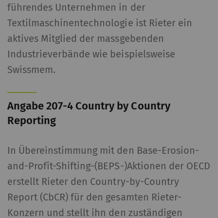
führendes Unternehmen in der
für Publisher und werbetreibende
Textilmaschinentechnologie ist Rieter ein
Drittparteien sind.
aktives Mitglied der massgebenden
Name
Beschreibung
Gültigkeit
Typ
Industrieverbände wie beispielsweise
Swissmem.
_ga
Registriert eine
2 Jahre
HT
eindeutige ID. Wird
verwendet, um
Angabe 207-4 Country by Country
statistische Daten zu
Reporting
generieren, die die
Analyse des
Benutzerverhaltens auf
In Übereinstimmung mit den Base-Erosion-
der Website
and-Profit-Shifting-(BEPS-)Aktionen der OECD
ermöglichen.
erstellt Rieter den Country-by-Country
Report (CbCR) für den gesamten Rieter-
_gat_XXX
Google Analytics Session
Session
HT
Cookie
Konzern und stellt ihn den zuständigen