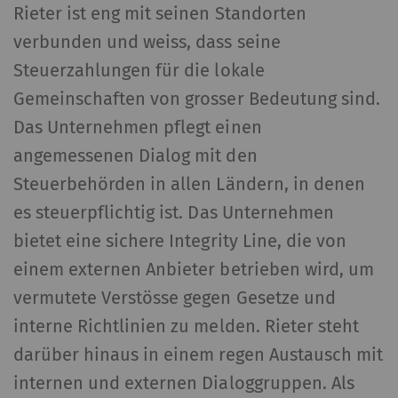
Cookies nicht richtig funktionieren.
Rieter ist eng mit seinen Standorten
verbunden und weiss, dass seine
Name
Beschreibung
Gülti
Steuerzahlungen für die lokale
Gemeinschaften von grosser Bedeutung sind.
rieter_cookie_consent
Speichert die Cookie-
1 Jah
Consent-Einstellungen
Das Unternehmen pflegt einen
des Nutzers
angemessenen Dialog mit den
Steuerbehörden in allen Ländern, in denen
Statistiken und Marketing
es steuerpflichtig ist. Das Unternehmen
Statistik-Cookies helfen Webseiten-Besitzern
bietet eine sichere Integrity Line, die von
zu verstehen, wie Besucher mit Webseiten
einem externen Anbieter betrieben wird, um
interagieren, indem Informationen anonym
vermutete Verstösse gegen Gesetze und
gesammelt und gemeldet werden. Marketing-
interne Richtlinien zu melden. Rieter steht
Cookies werden verwendet, um Besuchern auf
Webseiten zu folgen. Die Absicht ist, Anzeigen
darüber hinaus in einem regen Austausch mit
zu zeigen, die relevant und ansprechend für
internen und externen Dialoggruppen. Als
den einzelnen Benutzer und daher wertvoller