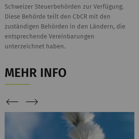
Schweizer Steuerbehörden zur Verfügung.
_gid
Registriert eine
1 Tag
HT
Diese Behörde teilt den CbCR mit den
eindeutige ID. Wird
verwendet, um
zuständigen Behörden in den Ländern, die
statistische Daten zu
entsprechende Vereinbarungen
generieren, die die
unterzeichnet haben.
Analyse des
Benutzerverhaltens auf
der Website
MEHR INFO
ermöglichen.
_ga_XXX
Registriert eine
2 Jahre
HT
eindeutige ID. Wird
verwendet, um
statistische Daten zu
generieren, die die
Analyse des
Benutzerverhaltens auf