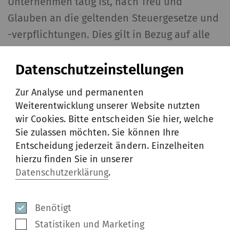
Unternehmen tätig ist, nach Treu und
Glauben an die geltenden Steuergesetze und
-verpflichtungen. Dies gilt in Bezug auf alle
direkten und indirekten Steuern. Ebenso hält
Datenschutzeinstellungen
sich Rieter an internationale Abkommen und
Steuerrichtlinien.
Zur Analyse und permanenten
Weiterentwicklung unserer Website nutzten
wir Cookies. Bitte entscheiden Sie hier, welche
Angabe 207-1 Steuerkonzept
Sie zulassen möchten. Sie können Ihre
Entscheidung jederzeit ändern. Einzelheiten
Die Steuerstrategie ist so gestaltet, dass das
hierzu finden Sie in unserer
Unternehmen seine Geschäftsziele erreichen
Datenschutzerklärung
.
und für seine Anspruchsgruppen Mehrwert
schaffen kann. Sie wird vom Head Tax in
Benötigt
enger Abstimmung mit dem CFO und dem CEO
Statistiken und Marketing