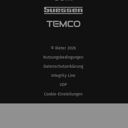
übermittelt, wenn Sie
diese Option aktivieren.
Rieter hat keine
Kontrolle über diese
Aktion. Weitere
Informationen finden
Sie bei Google unter
© Rieter 2026
Datenschutzerklärung
Nutzungsbedingungen
und
Cookie-Richtlinie
.
Datenschutzerklärung
Integrity Line
VDP
Cookie-Einstellungen
XS