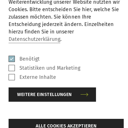
Weiterentwicklung unserer Website nutzten wir
jeden Cent wert. Die mühsame
Cookies. Bitte entscheiden Sie hier, welche Sie
Reinigungsarbeit an den Lagerstellen
zulassen möchten. Sie können Ihre
entfällt, was zu einem wesentlich höheren
Entscheidung jederzeit ändern. Einzelheiten
Nutzeffekt führt. Die neuen Oberwalzen
hierzu finden Sie in unserer
Datenschutzerklärung
.
haben den gleichen technischen Aufbau
und bieten die gleichen Vorteile wie die in
der RSB-D 50 verwendeten Oberwalzen.
Benötigt
Dank der neuen werksgeschmierten und
Statistiken und Marketing
abgedichteten Kugellager gehören
Externe Inhalte
Wickeln und Faseransammlungen jetzt der
Vergangenheit an. Darüber hinaus passen
WEITERE EINSTELLUNGEN
die neuen Lager perfekt in die
vorhandenen Halterungen. Allerdings
kann die alte Achse nicht weiter
zurück
ALLE COOKIES AKZEPTIEREN