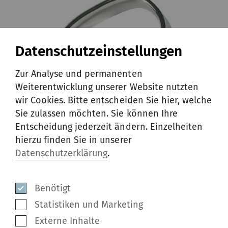
Datenschutzeinstellungen
Zur Analyse und permanenten
Weiterentwicklung unserer Website nutzten
wir Cookies. Bitte entscheiden Sie hier, welche
Sie zulassen möchten. Sie können Ihre
STARLETplus, für anspruchsvolle Produktionsparameter
Entscheidung jederzeit ändern. Einzelheiten
hierzu finden Sie in unserer
STARLETplus
Datenschutzerklärung
.
Das Verarbeiten aggressiver Fasern kann zu
Benötigt
Schnittspuren im Garnpfad führen. An der
Statistiken und Marketing
Zeit bis zum Auftreten solcher Schnittspuren
Externe Inhalte