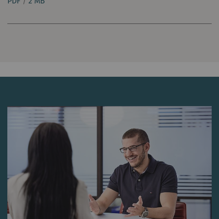
PDF
/
2 MB