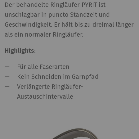
Der behandelte Ringläufer PYRIT ist
eindeutige ID. Wird
unschlagbar in puncto Standzeit und
verwendet, um
statistische Daten zu
Geschwindigkeit. Er hält bis zu dreimal länger
generieren, die die
als ein normaler Ringläufer.
Analyse des
Benutzerverhaltens auf
Highlights
:
der Website
ermöglichen.
Für alle Faserarten
Kein Schneiden im Garnpfad
_ga_XXX
Registriert eine
2 Jahre
HT
eindeutige ID. Wird
Verlängerte Ringläufer-
verwendet, um
Austauschintervalle
statistische Daten zu
generieren, die die
Analyse des
Benutzerverhaltens auf
der Website