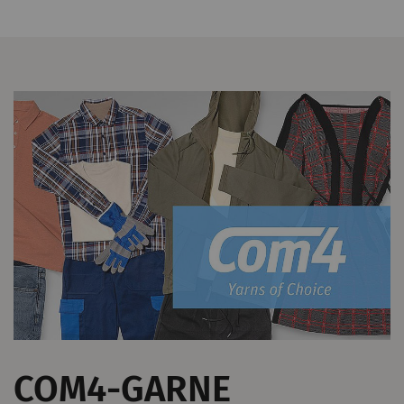
Rieter hat keine
Kontrolle über diese
Aktion. Weitere
Informationen finden
Sie bei Google unter
Datenschutzerklärung
und
Cookie-Richtlinie
.
COM4-GARNE