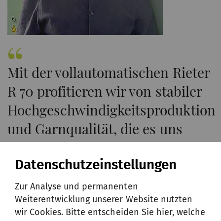
Mit der vollautomatischen Rieter
R 70 profitieren wir von stabiler
Hochgeschwindigkeitsproduktion
und Garnqualität, die es uns
ermöglicht, anspruchsvolle
Datenschutzeinstellungen
Kunden zu beliefern.
Salomon Alfie, General Manager, American Cotton,
Zur Analyse und permanenten
Mexico
Weiterentwicklung unserer Website nutzten
wir Cookies. Bitte entscheiden Sie hier, welche