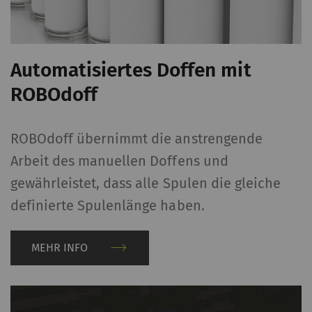
generieren, die die
Analyse des
Benutzerverhaltens auf
der Website
Automatisiertes Doffen mit
ermöglichen.
ROBOdoff
_gat_XXX
Google Analytics Session
Session
HT
Cookie
ROBOdoff übernimmt die anstrengende
_gid
Registriert eine
1 Tag
HT
Arbeit des manuellen Doffens und
eindeutige ID. Wird
gewährleistet, dass alle Spulen die gleiche
verwendet, um
definierte Spulenlänge haben.
statistische Daten zu
generieren, die die
MEHR INFO
Analyse des
Benutzerverhaltens auf
der Website
ermöglichen.