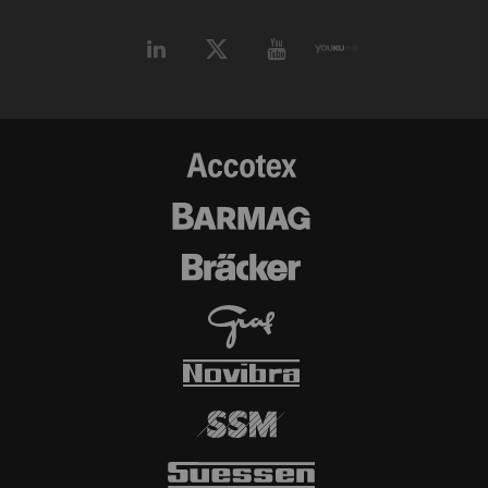
Name
Beschreibung
Gültigkei
YouTube
Erlaubt die Nutzung von
1 Jahre
YouTube, um Videos auf
unseren Seiten einzubetten.
Bitte beachten Sie, dass
YouTube automatisch Cookies
setzt und Daten von Ihrem
Browser (zumindest Ihre IP-
Adresse) an den externen
Server übermittelt, wenn Sie
diese Option aktivieren.
Rieter hat keine Kontrolle
über diese Aktion. Weitere
Informationen finden Sie bei
Google unter
Datenschutzerklärung
und
Cookie-Richtlinie
.