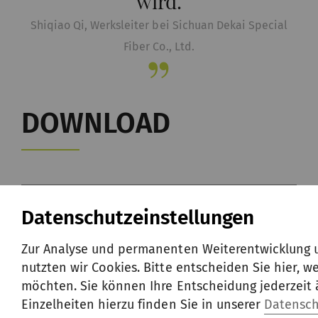
wird.
Shiqiao Qi, Werksleiter bei Sichuan Dekai Special
Fiber Co., Ltd.
DOWNLOAD
Erfolgsgeschichte – Englisch
Datenschutzeinstellungen
PDF
/
991 KB
Zur Analyse und permanenten Weiterentwicklung 
nutzten wir Cookies. Bitte entscheiden Sie hier, w
möchten. Sie können Ihre Entscheidung jederzeit 
Einzelheiten hierzu finden Sie in unserer
Datensch