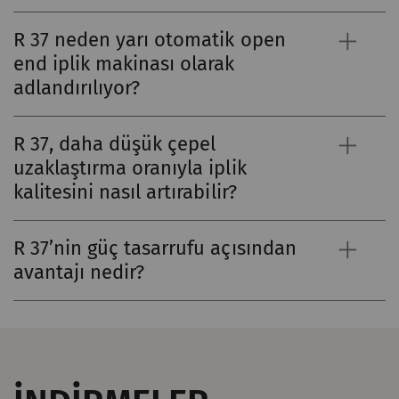
Tanımlama Bilgisi
session
R 37 neden yarı otomatik open
end iplik makinası olarak
_gid
Eşsiz bir kimlik
1 day
HTTP
adlandırılıyor?
kaydeder. Web sitesinde
kullanıcı davranışının
analizine olanak
R 37, daha düşük çepel
sağlayan istatistiksel
uzaklaştırma oranıyla iplik
verileri oluşturmak için
kalitesini nasıl artırabilir?
kullanılır.
_ga_XXX
Eşsiz bir kimlik
2 yıl
HTTP
R 37’nin güç tasarrufu açısından
kaydeder. Web sitesinde
avantajı nedir?
kullanıcı davranışının
analizine olanak
sağlayan istatistiksel
verileri oluşturmak için
kullanılır.