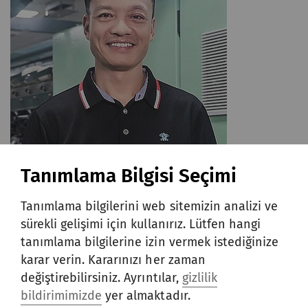
Tanımlama Bilgisi Seçimi
Sonraki aşama
Tanımlama bilgilerini web sitemizin analizi ve
sürekli gelişimi için kullanırız. Lütfen hangi
müşterilerimizden gelen geri
tanımlama bilgilerine izin vermek istediğinize
bildirimler, R 37 open end
karar verin. Kararınızı her zaman
değiştirebilirsiniz. Ayrıntılar,
gizlilik
ipliğinden üretilen kumaşların
bildirimimizde
yer almaktadır.