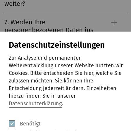
weiter?
7. Werden Ihre
personenbezogenen Daten ins
Ausland weitergegeben?
Datenschutzeinstellungen
8. Wie lange verarbeiten wir
Zur Analyse und permanenten
Ihre Daten?
Weiterentwicklung unserer Website nutzten wir
Cookies. Bitte entscheiden Sie hier, welche Sie
zulassen möchten. Sie können Ihre
9. Wie schützen wir Ihre Daten?
Entscheidung jederzeit ändern. Einzelheiten
hierzu finden Sie in unserer
10. Welche Rechte haben Sie?
Datenschutzerklärung
.
Benötigt
Rieter Group, November 2024