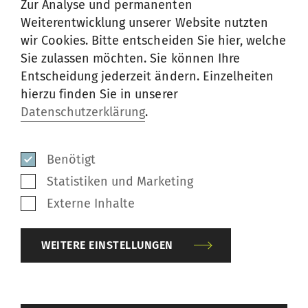
Zur Analyse und permanenten
Entwicklungen nach strengsten Vorgaben.
Weiterentwicklung unserer Website nutzten
wir Cookies. Bitte entscheiden Sie hier, welche
Von der Bauteilanalyse über die Layout-
Sie zulassen möchten. Sie können Ihre
Entscheidung jederzeit ändern. Einzelheiten
Planung bis zur Anwendung der neuesten
hierzu finden Sie in unserer
Technologien: Rieter-Kunden profitieren stets
Datenschutzerklärung
.
von der Komplettlösung aus einer Hand.
Benötigt
Statistiken und Marketing
Externe Inhalte
WEITERE EINSTELLUNGEN