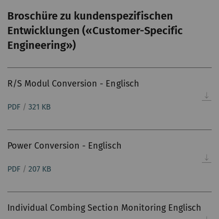
eindeutige ID. Wird
Broschüre zu kundenspezifischen
verwendet, um
statistische Daten zu
Entwicklungen («Customer-Specific
generieren, die die
Engineering»)
Analyse des
Benutzerverhaltens auf
der Website
R/S Modul Conversion - Englisch
ermöglichen.
PDF
/
321 KB
_gat_XXX
Google Analytics Session
Session
HT
Cookie
Power Conversion - Englisch
_gid
Registriert eine
1 Tag
HT
eindeutige ID. Wird
PDF
/
207 KB
verwendet, um
statistische Daten zu
generieren, die die
Individual Combing Section Monitoring Englisch
Analyse des